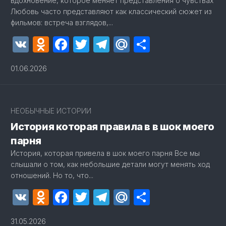
вдохновение, которое меняет представления о чувствах
Любовь часто представляют как классический сюжет из
фильмов: встреча взглядов,...
VK
Odnoklassniki
Facebook
Twitter
Telegram
Mail.Ru
Отправит
01.06.2026
2
НЕОБЫЧНЫЕ ИСТОРИИ
История которая правила в в шок моего
парня
История, которая привела в шок моего парня Все мы
слышали о том, как небольшие детали могут менять ход
отношений. Но то, что...
VK
Odnoklassniki
Facebook
Twitter
Telegram
Mail.Ru
Отправит
31.05.2026