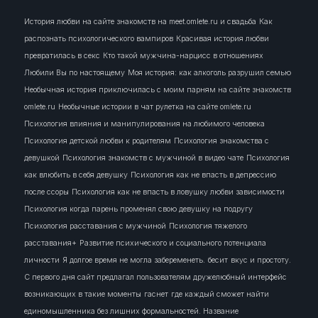
История любви на сайте знакомств на meet.omlete.ru и свадьба
Как
распознать психологического вампиров
Красивая история любви
превратилась в секс
Кто такой мужчина-нарцисс в отношениях
Любили Вы по настоящему
Моя история: как алкоголь разрушил семью
Необычная история приключилась с моим парням на сайте знакомств
omlete.ru
Необычные истории в чат рулетка на сайте omlete.ru
Психология влияния и манипулирования на любимого человека
Психология детской любви к родителям
Психология знакомства с
девушкой
Психология знакомств с мужчиной в видео чате
Психология
как влюбить в себя девушку
Психология как не впасть в депрессию
после ссоры
Психология как не впасть в ловушку любви зависимости
Психология когда парень променял свою девушку на подругу
Психология расставания с мужчиной
Психология тяжелого
расставания+
Развитие психического и социального потенциала
личности
Я долгое время не могла забеременеть.
бесит
вкус и простоту.
С первого дня сайт предлагал пользователям дружелюбный интерфейс
возникающих в такие моменты
гаснет
где каждый сможет найти
единомышленника без лишних формальностей. Название