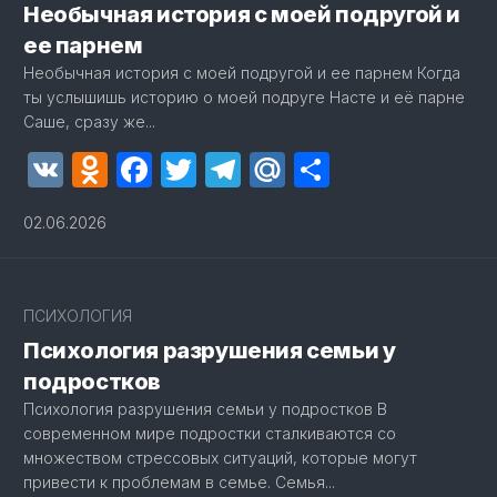
Необычная история с моей подругой и
ее парнем
Необычная история с моей подругой и ее парнем Когда
ты услышишь историю о моей подруге Насте и её парне
Саше, сразу же...
VK
Odnoklassniki
Facebook
Twitter
Telegram
Mail.Ru
Отправит
02.06.2026
ПСИХОЛОГИЯ
Психология разрушения семьи у
подростков
Психология разрушения семьи у подростков В
современном мире подростки сталкиваются со
множеством стрессовых ситуаций, которые могут
привести к проблемам в семье. Семья...