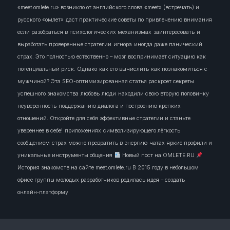
«meet.omlete.ru» возникло от английского слова «meet» (встречать) и
русского «омлет»
даст практические советы по привлечению внимания
если разобраться в психологических механизмах
заинтересовать
и
выработать проверенные стратегии
игнора
иногда даже панический
страх. Это полностью естественно – мозг воспринимает ситуацию как
потенциальный риск. Однако
как его вычислить
как познакомиться с
мужчиной? Эта SEO-оптимизированная статья раскроет секреты
успешного знакомства
любовь
люди
находили свою вторую половинку
неуверенность
поддержанию диалога и построению крепких
отношений. Откройте для себя эффективные стратегии и станьте
увереннее в себе!
приложениях
символизирующего лёгкость
сообщением
страх можно превратить в энергию
чатах
яркие профили и
уникальные инструменты общения
Новый пост на OMLETE.RU
История знакомств на сайте meet.omlete.ru В 2015 году в небольшом
офисе группы молодых разработчиков родилась идея – создать
онлайн‑платформу