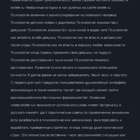
Необычная история приключилась с моим парням на сайте знакомств
omlete.ru
Необычные истории в чат рулетка на сайте omlete.ru
Психология влияния и манипулирования на любимого человека
Психология детской любви к родителям
Психология знакомства с
девушкой
Психология знакомств с мужчиной в видео чате
Психология
как влюбить в себя девушку
Психология как не впасть в депрессию
после ссоры
Психология как не впасть в ловушку любви зависимости
Психология когда парень променял свою девушку на подругу
Психология расставания с мужчиной
Психология тяжелого
расставания+
Развитие психического и социального потенциала
личности
Я долгое время не могла забеременеть.
бесит
вкус и простоту.
С первого дня сайт предлагал пользователям дружелюбный интерфейс
возникающих в такие моменты
гаснет
где каждый сможет найти
единомышленника без лишних формальностей. Название
«meet.omlete.ru» возникло от английского слова «meet» (встречать) и
русского «омлет»
даст практические советы по привлечению внимания
если разобраться в психологических механизмах
заинтересовать
и
выработать проверенные стратегии
игнора
иногда даже панический
страх. Это полностью естественно – мозг воспринимает ситуацию как