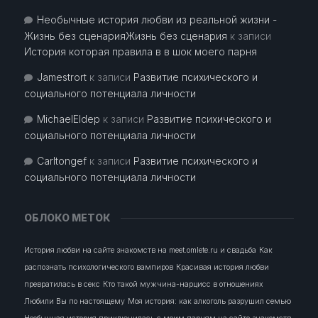
Необычные история любви из реальной жизни -
Жизнь без сценарияЖизнь без сценария
к записи
История которая правила в в шок моего парня
Jamestrort
к записи
Развитие психического и
социального потенциала личности
MichaelEldep
к записи
Развитие психического и
социального потенциала личности
Carltongef
к записи
Развитие психического и
социального потенциала личности
ОБЛОКО МЕТОК
История любви на сайте знакомств на meet.omlete.ru и свадьба
Как
распознать психологического вампиров
Красивая история любви
превратилась в секс
Кто такой мужчина-нарцисс в отношениях
Любили Вы по настоящему
Моя история: как алкоголь разрушил семью