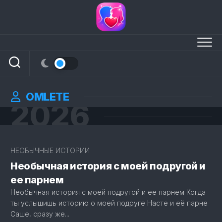
Перейти
к
содержанию
OMLETE
2026
НЕОБЫЧНЫЕ ИСТОРИИ
Необычная история с моей подругой и
ее парнем
Необычная история с моей подругой и ее парнем Когда
ты услышишь историю о моей подруге Насте и её парне
Саше, сразу же...