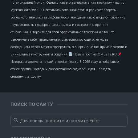
потенциальный риск. Однако
как его вычислить
как познакомиться с
мужчиной? Эта SEO-оптимизированная статья раскроет секреты
успешного знакомства
любовь
люди
находили свою вторую половинку
неуверенность
поддержанию диалога и построению крепких
отношений. Откройте для себя эффективные стратегии и станьте
увереннее в себе!
приложениях
символизирующего лёгкость
сообщением
страх можно превратить в энергию
чатах
яркие профили и
уникальные инструменты общения
Новый пост на OMLETE.RU
История знакомств на сайте meet.omlete.ru В 2015 году в небольшом
офисе группы молодых разработчиков родилась идея – создать
онлайн‑платформу
ПОИСК ПО САЙТУ