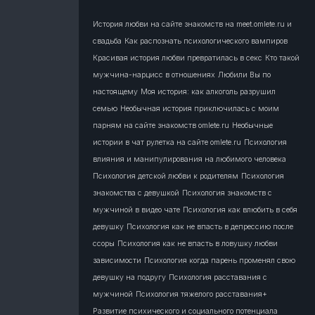
История любви на сайте знакомств на meet.omlete.ru и
свадьба
Как распознать психологического вампиров
Красивая история любви превратилась в секс
Кто такой
мужчина-нарцисс в отношениях
Любили Вы по
настоящему
Моя история: как алкоголь разрушил
семью
Необычная история приключилась с моим
парням на сайте знакомств omlete.ru
Необычные
истории в чат рулетка на сайте omlete.ru
Психология
влияния и манипулирования на любимого человека
Психология детской любви к родителям
Психология
знакомства с девушкой
Психология знакомств с
мужчиной в видео чате
Психология как влюбить в себя
девушку
Психология как не впасть в депрессию после
ссоры
Психология как не впасть в ловушку любви
зависимости
Психология когда парень променял свою
девушку на подругу
Психология расставания с
мужчиной
Психология тяжелого расставания+
Развитие психического и социального потенциала