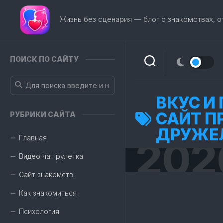
Перейти
к
Жизнь без сценария — блог о знакомствах, 
содержанию
ПОИСК ПО САЙТУ
ВКУС И 
САЙТ П
РУБРИКИ САЙТА
ДРУЖЕ
Главная
202
Видео чат рулетка
Сайт знакомств
Как знакомиться
Психология