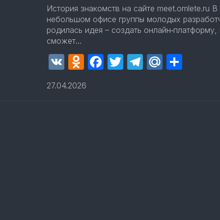
История знакомств на сайте meet.omlete.ru В 
небольшом офисе группы молодых разработ
родилась идея – создать онлайн‑платформу,
сможет...
VK
Odnoklassniki
Facebook
Twitter
Telegram
Mail.Ru
Отпр
27.04.2026