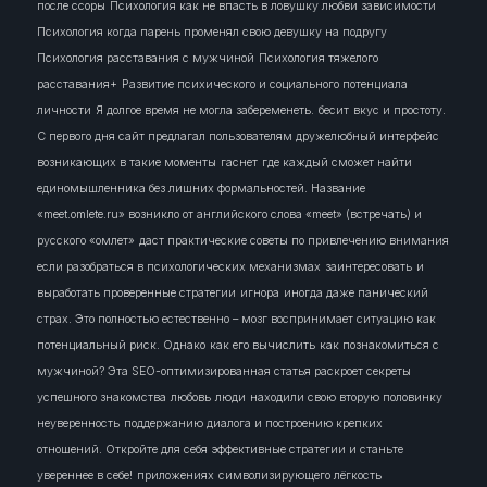
после ссоры
Психология как не впасть в ловушку любви зависимости
Психология когда парень променял свою девушку на подругу
Психология расставания с мужчиной
Психология тяжелого
расставания+
Развитие психического и социального потенциала
личности
Я долгое время не могла забеременеть.
бесит
вкус и простоту.
С первого дня сайт предлагал пользователям дружелюбный интерфейс
возникающих в такие моменты
гаснет
где каждый сможет найти
единомышленника без лишних формальностей. Название
«meet.omlete.ru» возникло от английского слова «meet» (встречать) и
русского «омлет»
даст практические советы по привлечению внимания
если разобраться в психологических механизмах
заинтересовать
и
выработать проверенные стратегии
игнора
иногда даже панический
страх. Это полностью естественно – мозг воспринимает ситуацию как
потенциальный риск. Однако
как его вычислить
как познакомиться с
мужчиной? Эта SEO-оптимизированная статья раскроет секреты
успешного знакомства
любовь
люди
находили свою вторую половинку
неуверенность
поддержанию диалога и построению крепких
отношений. Откройте для себя эффективные стратегии и станьте
увереннее в себе!
приложениях
символизирующего лёгкость