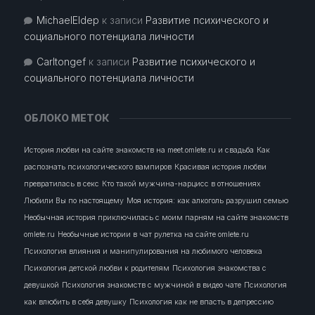
MichaelEldep
к записи
Развитие психического и
социального потенциала личности
Carltongef
к записи
Развитие психического и
социального потенциала личности
ОБЛОКО МЕТОК
История любви на сайте знакомств на meet.omlete.ru и свадьба
Как
распознать психологического вампиров
Красивая история любви
превратилась в секс
Кто такой мужчина-нарцисс в отношениях
Любили Вы по настоящему
Моя история: как алкоголь разрушил семью
Необычная история приключилась с моим парням на сайте знакомств
omlete.ru
Необычные истории в чат рулетка на сайте omlete.ru
Психология влияния и манипулирования на любимого человека
Психология детской любви к родителям
Психология знакомства с
девушкой
Психология знакомств с мужчиной в видео чате
Психология
как влюбить в себя девушку
Психология как не впасть в депрессию