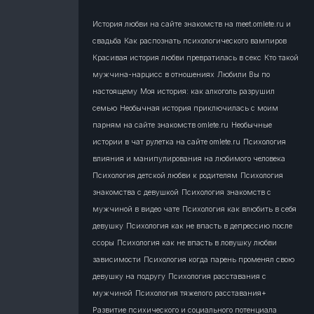
История любви на сайте знакомств на meet.omlete.ru и
свадьба
Как распознать психологического вампиров
Красивая история любви превратилась в секс
Кто такой
мужчина-нарцисс в отношениях
Любили Вы по
настоящему
Моя история: как алкоголь разрушил
семью
Необычная история приключилась с моим
парням на сайте знакомств omlete.ru
Необычные
истории в чат рулетка на сайте omlete.ru
Психология
влияния и манипулирования на любимого человека
Психология детской любви к родителям
Психология
знакомства с девушкой
Психология знакомств с
мужчиной в видео чате
Психология как влюбить в себя
девушку
Психология как не впасть в депрессию после
ссоры
Психология как не впасть в ловушку любви
зависимости
Психология когда парень променял свою
девушку на подругу
Психология расставания с
мужчиной
Психология тяжелого расставания+
Развитие психического и социального потенциала