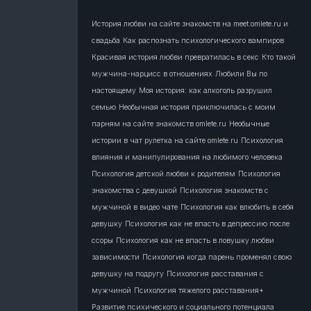
История любви на сайте знакомств на meet.omlete.ru и
свадьба
Как распознать психологического вампиров
Красивая история любви превратилась в секс
Кто такой
мужчина-нарцисс в отношениях
Любили Вы по
настоящему
Моя история: как алкоголь разрушил
семью
Необычная история приключилась с моим
парням на сайте знакомств omlete.ru
Необычные
истории в чат рулетка на сайте omlete.ru
Психология
влияния и манипулирования на любимого человека
Психология детской любви к родителям
Психология
знакомства с девушкой
Психология знакомств с
мужчиной в видео чате
Психология как влюбить в себя
девушку
Психология как не впасть в депрессию после
ссоры
Психология как не впасть в ловушку любви
зависимости
Психология когда парень променял свою
девушку на подругу
Психология расставания с
мужчиной
Психология тяжелого расставания+
Развитие психического и социального потенциала