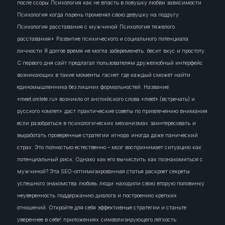
после ссоры
Психология как не впасть в ловушку любви зависимости
Психология когда парень променял свою девушку на подругу
Психология расставания с мужчиной
Психология тяжелого
расставания+
Развитие психического и социального потенциала
личности
Я долгое время не могла забеременеть.
бесит
вкус и простоту.
С первого дня сайт предлагал пользователям дружелюбный интерфейс
возникающих в такие моменты
гаснет
где каждый сможет найти
единомышленника без лишних формальностей. Название
«meet.omlete.ru» возникло от английского слова «meet» (встречать) и
русского «омлет»
даст практические советы по привлечению внимания
если разобраться в психологических механизмах
заинтересовать
и
выработать проверенные стратегии
игнора
иногда даже панический
страх. Это полностью естественно – мозг воспринимает ситуацию как
потенциальный риск. Однако
как его вычислить
как познакомиться с
мужчиной? Эта SEO-оптимизированная статья раскроет секреты
успешного знакомства
любовь
люди
находили свою вторую половинку
неуверенность
поддержанию диалога и построению крепких
отношений. Откройте для себя эффективные стратегии и станьте
увереннее в себе!
приложениях
символизирующего лёгкость