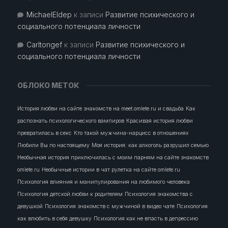
MichaelEldep
к записи
Развитие психического и
социального потенциала личности
Carltongef
к записи
Развитие психического и
социального потенциала личности
ОБЛОКО МЕТОК
История любви на сайте знакомств на meet.omlete.ru и свадьба
Как
распознать психологического вампиров
Красивая история любви
превратилась в секс
Кто такой мужчина-нарцисс в отношениях
Любили Вы по настоящему
Моя история: как алкоголь разрушил семью
Необычная история приключилась с моим парням на сайте знакомств
omlete.ru
Необычные истории в чат рулетка на сайте omlete.ru
Психология влияния и манипулирования на любимого человека
Психология детской любви к родителям
Психология знакомства с
девушкой
Психология знакомств с мужчиной в видео чате
Психология
как влюбить в себя девушку
Психология как не впасть в депрессию