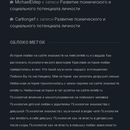
MichaelEldep
к записи
Развитие психического и
социального потенциала личности
Carltongef
к записи
Развитие психического и
социального потенциала личности
ОБЛОКО МЕТОК
История любви на сайте знакомств на meet.omlete.ru и свадьба
Как
распознать психологического вампиров
Красивая история любви
превратилась в секс
Кто такой мужчина-нарцисс в отношениях
Любили Вы по настоящему
Моя история: как алкоголь разрушил семью
Необычная история приключилась с моим парням на сайте знакомств
omlete.ru
Необычные истории в чат рулетка на сайте omlete.ru
Психология влияния и манипулирования на любимого человека
Психология детской любви к родителям
Психология знакомства с
девушкой
Психология знакомств с мужчиной в видео чате
Психология
как влюбить в себя девушку
Психология как не впасть в депрессию
после ссоры
Психология как не впасть в ловушку любви зависимости