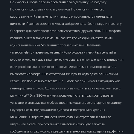
Психология когда парень променял свою девушку на подругу
Психология расставания с мужчиной
Психология тяжелого
расставания+
Развитие психического и социального потенциала
личности
Я долгое время не могла забеременеть.
бесит
вкус и простоту.
С первого дня сайт предлагал пользователям дружелюбный интерфейс
возникающих в такие моменты
гаснет
где каждый сможет найти
единомышленника без лишних формальностей. Название
«meet.omlete.ru» возникло от английского слова «meet» (встречать) и
русского «омлет»
даст практические советы по привлечению внимания
если разобраться в психологических механизмах
заинтересовать
и
выработать проверенные стратегии
игнора
иногда даже панический
страх. Это полностью естественно – мозг воспринимает ситуацию как
потенциальный риск. Однако
как его вычислить
как познакомиться с
мужчиной? Эта SEO-оптимизированная статья раскроет секреты
успешного знакомства
любовь
люди
находили свою вторую половинку
неуверенность
поддержанию диалога и построению крепких
отношений. Откройте для себя эффективные стратегии и станьте
увереннее в себе!
приложениях
символизирующего лёгкость
сообщением
страх можно превратить в энергию
чатах
яркие профили и