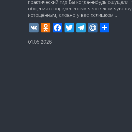
практический гид Вы когда‑нибудь ощущали, 
общения с определённым человеком чувству
истощённым, словно у вас «слишком...
VK
Odnoklassniki
Facebook
Twitter
Telegram
Mail.Ru
Отпр
01.05.2026