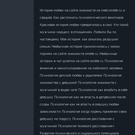
История любви на сайте знакомств на meet.omlete.ru и
свадьба
Как распознать психологического вампиров
Красивая история любви превратилась в секс
Кто такой
мужчина-нарцисс в отношениях
Любили Вы по
настоящему
Моя история: как алкоголь разрушил
семью
Необычная история приключилась с моим
парням на сайте знакомств omlete.ru
Необычные
истории в чат рулетка на сайте omlete.ru
Психология
влияния и манипулирования на любимого человека
Психология детской любви к родителям
Психология
знакомства с девушкой
Психология знакомств с
мужчиной в видео чате
Психология как влюбить в себя
девушку
Психология как не впасть в депрессию после
ссоры
Психология как не впасть в ловушку любви
зависимости
Психология когда парень променял свою
девушку на подругу
Психология расставания с
мужчиной
Психология тяжелого расставания+
Развитие психического и социального потенциала