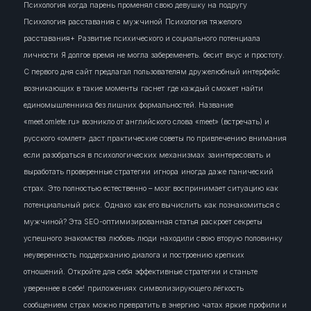
Психология когда парень променял свою девушку на подругу
Психология расставания с мужчиной
Психология тяжелого
расставания+
Развитие психического и социального потенциала
личности
Я долгое время не могла забеременеть.
бесит
вкус и простоту.
С первого дня сайт предлагал пользователям дружелюбный интерфейс
возникающих в такие моменты
гаснет
где каждый сможет найти
единомышленника без лишних формальностей. Название
«meet.omlete.ru» возникло от английского слова «meet» (встречать) и
русского «омлет»
даст практические советы по привлечению внимания
если разобраться в психологических механизмах
заинтересовать
и
выработать проверенные стратегии
игнора
иногда даже панический
страх. Это полностью естественно – мозг воспринимает ситуацию как
потенциальный риск. Однако
как его вычислить
как познакомиться с
мужчиной? Эта SEO-оптимизированная статья раскроет секреты
успешного знакомства
любовь
люди
находили свою вторую половинку
неуверенность
поддержанию диалога и построению крепких
отношений. Откройте для себя эффективные стратегии и станьте
увереннее в себе!
приложениях
символизирующего лёгкость
сообщением
страх можно превратить в энергию
чатах
яркие профили и