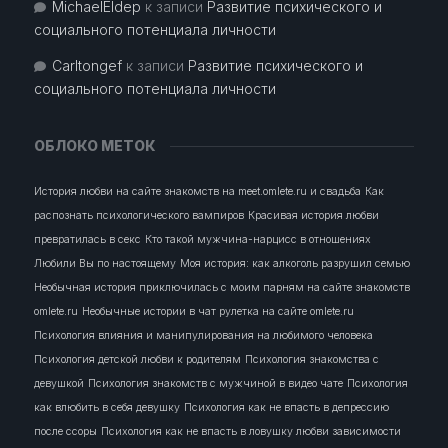
MichaelEldep
к записи
Развитие психического и
социального потенциала личности
Carltongef
к записи
Развитие психического и
социального потенциала личности
ОБЛОКО МЕТОК
История любви на сайте знакомств на meet.omlete.ru и свадьба
Как
распознать психологического вампиров
Красивая история любви
превратилась в секс
Кто такой мужчина-нарцисс в отношениях
Любили Вы по настоящему
Моя история: как алкоголь разрушил семью
Необычная история приключилась с моим парням на сайте знакомств
omlete.ru
Необычные истории в чат рулетка на сайте omlete.ru
Психология влияния и манипулирования на любимого человека
Психология детской любви к родителям
Психология знакомства с
девушкой
Психология знакомств с мужчиной в видео чате
Психология
как влюбить в себя девушку
Психология как не впасть в депрессию
после ссоры
Психология как не впасть в ловушку любви зависимости