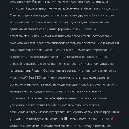
расставания+
Развитие психического и социального потенциала
личности
Я долгое время не могла забеременеть.
бесит
вкус и простоту.
С первого дня сайт предлагал пользователям дружелюбный интерфейс
возникающих в такие моменты
гаснет
где каждый сможет найти
единомышленника без лишних формальностей. Название
«meet.omlete.ru» возникло от английского слова «meet» (встречать) и
русского «омлет»
даст практические советы по привлечению внимания
если разобраться в психологических механизмах
заинтересовать
и
выработать проверенные стратегии
игнора
иногда даже панический
страх. Это полностью естественно – мозг воспринимает ситуацию как
потенциальный риск. Однако
как его вычислить
как познакомиться с
мужчиной? Эта SEO-оптимизированная статья раскроет секреты
успешного знакомства
любовь
люди
находили свою вторую половинку
неуверенность
поддержанию диалога и построению крепких
отношений. Откройте для себя эффективные стратегии и станьте
увереннее в себе!
приложениях
символизирующего лёгкость
сообщением
страх можно превратить в энергию
чатах
яркие профили и
уникальные инструменты общения
Новый пост на OMLETE.RU
История знакомств на сайте meet.omlete.ru В 2015 году в небольшом