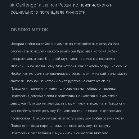
Carltongef
к записи
Развитие психического и
социального потенциала личности
ОБЛОКО МЕТОК
История любви на сайте знакомств на meet.omlete.ru и свадьба
Как
распознать психологического вампиров
Красивая история любви
превратилась в секс
Кто такой мужчина-нарцисс в отношениях
Любили Вы по настоящему
Моя история: как алкоголь разрушил семью
Необычная история приключилась с моим парням на сайте знакомств
omlete.ru
Необычные истории в чат рулетка на сайте omlete.ru
Психология влияния и манипулирования на любимого человека
Психология детской любви к родителям
Психология знакомства с
девушкой
Психология знакомств с мужчиной в видео чате
Психология
как влюбить в себя девушку
Психология как не впасть в депрессию
после ссоры
Психология как не впасть в ловушку любви зависимости
Психология когда парень променял свою девушку на подругу
Психология расставания с мужчиной
Психология тяжелого