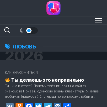
Перейти
к
содержанию
ЛЮБОВЬ
2026
3
КАК ЗНАКОМИТЬСЯ
Ты делаешь это неправильно
Тишина в ответ? Почему тебя игнорят на сайтах
знакомств Привет, одинокие воины клавиатуры! Я, ваша
любимая (надеюсь!) блогерша по вопросам любви и...
VK
Odnoklassniki
Facebook
Twitter
Telegram
Mail.Ru
Отправит