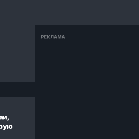
РЕКЛАМА
аи,
орую