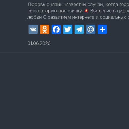
Любовь онлайн: Известны случаи, когда гер
свою вторую половинку
Введение в цифр
любви С развитием интернета и социальных с
VK
Odnoklassniki
Facebook
Twitter
Telegram
Mail.Ru
Отпр
01.06.2026