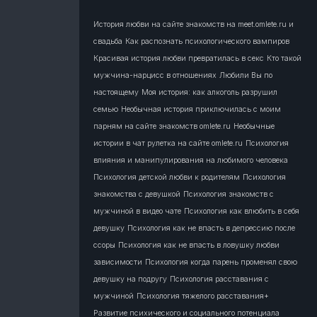
История любви на сайте знакомств на meet.omlete.ru и
свадьба
Как распознать психологического вампиров
Красивая история любви превратилась в секс
Кто такой
мужчина-нарцисс в отношениях
Любили Вы по
настоящему
Моя история: как алкоголь разрушил
семью
Необычная история приключилась с моим
парням на сайте знакомств omlete.ru
Необычные
истории в чат рулетка на сайте omlete.ru
Психология
влияния и манипулирования на любимого человека
Психология детской любви к родителям
Психология
знакомства с девушкой
Психология знакомств с
мужчиной в видео чате
Психология как влюбить в себя
девушку
Психология как не впасть в депрессию после
ссоры
Психология как не впасть в ловушку любви
зависимости
Психология когда парень променял свою
девушку на подругу
Психология расставания с
мужчиной
Психология тяжелого расставания+
Развитие психического и социального потенциала