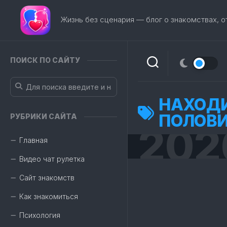
Перейти
к
Жизнь без сценария — блог о знакомствах, 
содержанию
ПОИСК ПО САЙТУ
НАХОДИ
ПОЛОВ
РУБРИКИ САЙТА
202
Главная
Видео чат рулетка
Сайт знакомств
Как знакомиться
Психология