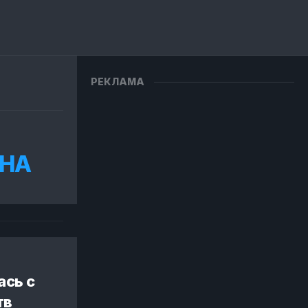
РЕКЛАМА
 НА
ась с
тв