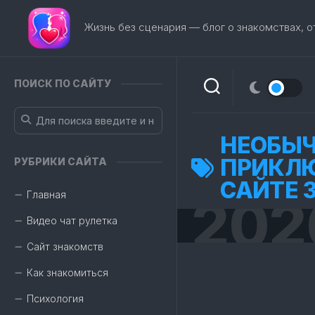
Перейти
к
Жизнь без сценария — блог о знакомствах, 
содержанию
ПОИСК ПО САЙТУ
НЕОБЫЧ
ПРИКЛЮ
РУБРИКИ САЙТА
САЙТЕ 
Главная
202
Видео чат рулетка
Сайт знакомств
Как знакомиться
Психология