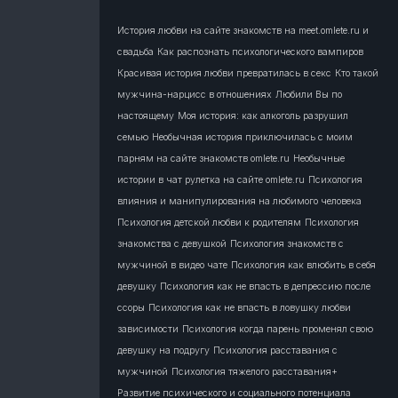
История любви на сайте знакомств на meet.omlete.ru и
свадьба
Как распознать психологического вампиров
Красивая история любви превратилась в секс
Кто такой
мужчина-нарцисс в отношениях
Любили Вы по
настоящему
Моя история: как алкоголь разрушил
семью
Необычная история приключилась с моим
парням на сайте знакомств omlete.ru
Необычные
истории в чат рулетка на сайте omlete.ru
Психология
влияния и манипулирования на любимого человека
Психология детской любви к родителям
Психология
знакомства с девушкой
Психология знакомств с
мужчиной в видео чате
Психология как влюбить в себя
девушку
Психология как не впасть в депрессию после
ссоры
Психология как не впасть в ловушку любви
зависимости
Психология когда парень променял свою
девушку на подругу
Психология расставания с
мужчиной
Психология тяжелого расставания+
Развитие психического и социального потенциала