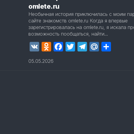
omlete.ru
Необычная история приключилась с моим па
сайте знакомств omlete.ru Когда я впервые
зарегистрировалась на omlete.ru, я искала п
возможность пообщаться, найти...
VK
Odnoklassniki
Facebook
Twitter
Telegram
Mail.Ru
Отпр
05.05.2026