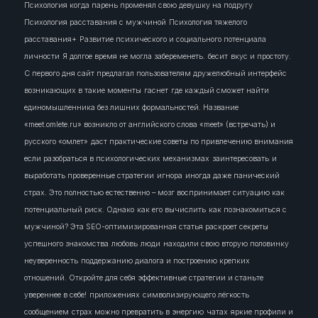
Психология когда парень променял свою девушку на подругу
Психология расставания с мужчиной
Психология тяжелого
расставания+
Развитие психического и социального потенциала
личности
Я долгое время не могла забеременеть.
бесит
вкус и простоту.
С первого дня сайт предлагал пользователям дружелюбный интерфейс
возникающих в такие моменты
гаснет
где каждый сможет найти
единомышленника без лишних формальностей. Название
«meet.omlete.ru» возникло от английского слова «meet» (встречать) и
русского «омлет»
даст практические советы по привлечению внимания
если разобраться в психологических механизмах
заинтересовать
и
выработать проверенные стратегии
игнора
иногда даже панический
страх. Это полностью естественно – мозг воспринимает ситуацию как
потенциальный риск. Однако
как его вычислить
как познакомиться с
мужчиной? Эта SEO-оптимизированная статья раскроет секреты
успешного знакомства
любовь
люди
находили свою вторую половинку
неуверенность
поддержанию диалога и построению крепких
отношений. Откройте для себя эффективные стратегии и станьте
увереннее в себе!
приложениях
символизирующего лёгкость
сообщением
страх можно превратить в энергию
чатах
яркие профили и