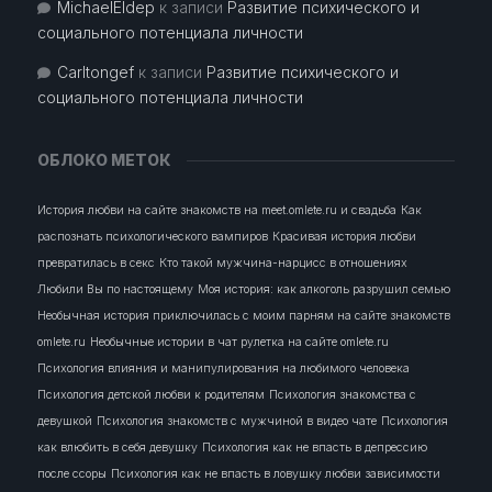
MichaelEldep
к записи
Развитие психического и
социального потенциала личности
Carltongef
к записи
Развитие психического и
социального потенциала личности
ОБЛОКО МЕТОК
История любви на сайте знакомств на meet.omlete.ru и свадьба
Как
распознать психологического вампиров
Красивая история любви
превратилась в секс
Кто такой мужчина-нарцисс в отношениях
Любили Вы по настоящему
Моя история: как алкоголь разрушил семью
Необычная история приключилась с моим парням на сайте знакомств
omlete.ru
Необычные истории в чат рулетка на сайте omlete.ru
Психология влияния и манипулирования на любимого человека
Психология детской любви к родителям
Психология знакомства с
девушкой
Психология знакомств с мужчиной в видео чате
Психология
как влюбить в себя девушку
Психология как не впасть в депрессию
после ссоры
Психология как не впасть в ловушку любви зависимости