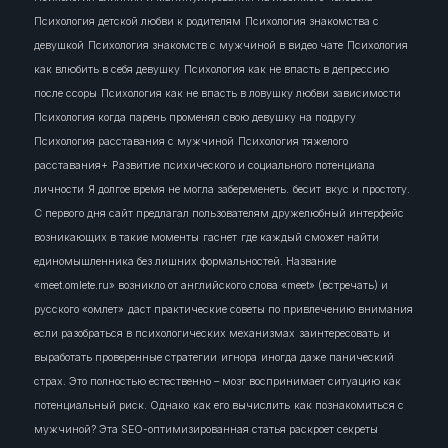
Психология детской любви к родителям
Психология знакомства с
девушкой
Психология знакомств с мужчиной в видео чате
Психология
как влюбить в себя девушку
Психология как не впасть в депрессию
после ссоры
Психология как не впасть в ловушку любви зависимости
Психология когда парень променял свою девушку на подругу
Психология расставания с мужчиной
Психология тяжелого
расставания+
Развитие психического и социального потенциала
личности
Я долгое время не могла забеременеть.
бесит
вкус и простоту.
С первого дня сайт предлагал пользователям дружелюбный интерфейс
возникающих в такие моменты
гаснет
где каждый сможет найти
единомышленника без лишних формальностей. Название
«meet.omlete.ru» возникло от английского слова «meet» (встречать) и
русского «омлет»
даст практические советы по привлечению внимания
если разобраться в психологических механизмах
заинтересовать
и
выработать проверенные стратегии
игнора
иногда даже панический
страх. Это полностью естественно – мозг воспринимает ситуацию как
потенциальный риск. Однако
как его вычислить
как познакомиться с
мужчиной? Эта SEO-оптимизированная статья раскроет секреты