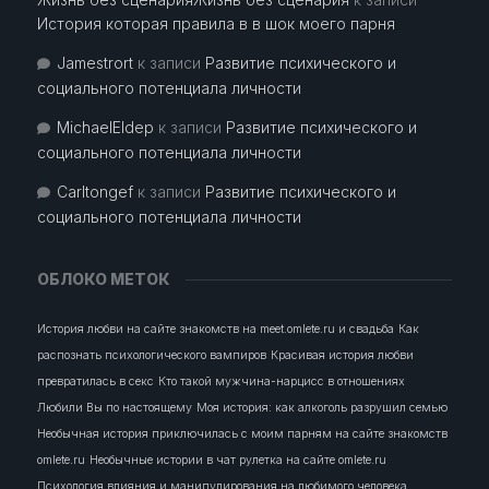
История которая правила в в шок моего парня
Jamestrort
к записи
Развитие психического и
социального потенциала личности
MichaelEldep
к записи
Развитие психического и
социального потенциала личности
Carltongef
к записи
Развитие психического и
социального потенциала личности
ОБЛОКО МЕТОК
История любви на сайте знакомств на meet.omlete.ru и свадьба
Как
распознать психологического вампиров
Красивая история любви
превратилась в секс
Кто такой мужчина-нарцисс в отношениях
Любили Вы по настоящему
Моя история: как алкоголь разрушил семью
Необычная история приключилась с моим парням на сайте знакомств
omlete.ru
Необычные истории в чат рулетка на сайте omlete.ru
Психология влияния и манипулирования на любимого человека