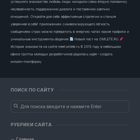
успешного знакомства
любовь
люди
находили свою вторую половинку
неуверенность
поддержанию диалога и построению крепких
отношений. Откройте для себя эффективные стратегии и станьте
увереннее в себе!
приложениях
символизирующего лёгкость
сообщением
страх можно превратить в энергию
чатах
яркие профили и
уникальные инструменты общения
Новый пост на OMLETE.RU
История знакомств на сайте meet.omlete.ru В 2015 году в небольшом
офисе группы молодых разработчиков родилась идея – создать
онлайн‑платформу
ПОИСК ПО САЙТУ
РУБРИКИ САЙТА
Главная