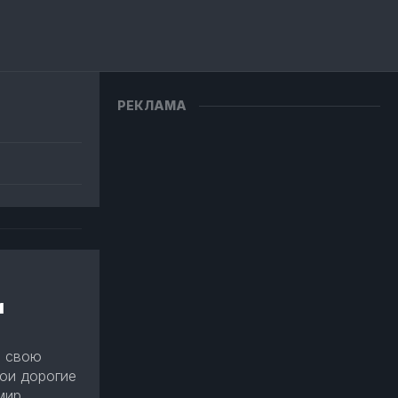
РЕКЛАМА
и
и свою
ои дорогие
ир,...