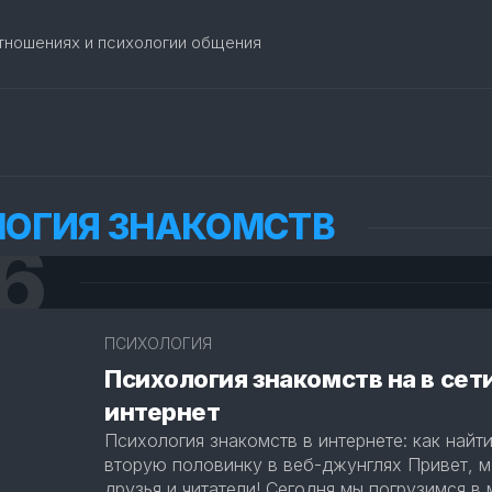
отношениях и психологии общения
ОГИЯ ЗНАКОМСТВ
6
4
ПСИХОЛОГИЯ
Психология знакомств на в сет
интернет
Психология знакомств в интернете: как найт
вторую половинку в веб-джунглях Привет, м
друзья и читатели! Сегодня мы погрузимся в м