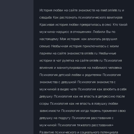
История любви на сайте знакомств на meet.omlete.ru и
свадьба
Как распознать психологического вампиров
Красивая история любви превратилась в секс
Кто такой
мужчина-нарцисс в отношениях
Любили Вы по
настоящему
Моя история: как алкоголь разрушил
семью
Необычная история приключилась с моим
парням на сайте знакомств omlete.ru
Необычные
истории в чат рулетка на сайте omlete.ru
Психология
влияния и манипулирования на любимого человека
Психология детской любви к родителям
Психология
знакомства с девушкой
Психология знакомств с
мужчиной в видео чате
Психология как влюбить в себя
девушку
Психология как не впасть в депрессию после
ссоры
Психология как не впасть в ловушку любви
зависимости
Психология когда парень променял свою
девушку на подругу
Психология расставания с
мужчиной
Психология тяжелого расставания+
Развитие психического и социального потенциала