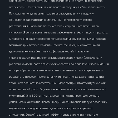
как влюбить в себя девушку
Психология как не впасть в депрессию
после ссоры
Психология как не впасть в ловушку любви зависимости
Психология когда парень променял свою девушку на подругу
Психология расставания с мужчиной
Психология тяжелого
расставания+
Развитие психического и социального потенциала
личности
Я долгое время не могла забеременеть.
бесит
вкус и простоту.
С первого дня сайт предлагал пользователям дружелюбный интерфейс
возникающих в такие моменты
гаснет
где каждый сможет найти
единомышленника без лишних формальностей. Название
«meet.omlete.ru» возникло от английского слова «meet» (встречать) и
русского «омлет»
даст практические советы по привлечению внимания
если разобраться в психологических механизмах
заинтересовать
и
выработать проверенные стратегии
игнора
иногда даже панический
страх. Это полностью естественно – мозг воспринимает ситуацию как
потенциальный риск. Однако
как его вычислить
как познакомиться с
мужчиной? Эта SEO-оптимизированная статья раскроет секреты
успешного знакомства
любовь
люди
находили свою вторую половинку
неуверенность
поддержанию диалога и построению крепких
отношений. Откройте для себя эффективные стратегии и станьте