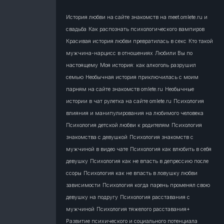
История любви на сайте знакомств на meet.omlete.ru и
свадьба
Как распознать психологического вампиров
Красивая история любви превратилась в секс
Кто такой
мужчина-нарцисс в отношениях
Любили Вы по
настоящему
Моя история: как алкоголь разрушил
семью
Необычная история приключилась с моим
парням на сайте знакомств omlete.ru
Необычные
истории в чат рулетка на сайте omlete.ru
Психология
влияния и манипулирования на любимого человека
Психология детской любви к родителям
Психология
знакомства с девушкой
Психология знакомств с
мужчиной в видео чате
Психология как влюбить в себя
девушку
Психология как не впасть в депрессию после
ссоры
Психология как не впасть в ловушку любви
зависимости
Психология когда парень променял свою
девушку на подругу
Психология расставания с
мужчиной
Психология тяжелого расставания+
Развитие психического и социального потенциала