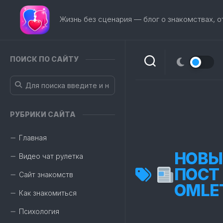
Перейти
к
Жизнь без сценария — блог о знакомствах, 
содержанию
ПОИСК ПО САЙТУ
РУБРИКИ САЙТА
Главная
НОВЫ
Видео чат рулетка
ПОСТ
Сайт знакомств
OMLE
Как знакомиться
Психология