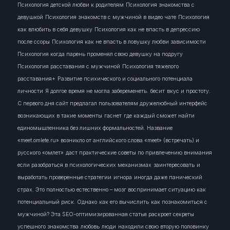
Психология детской любви к родителям
Психология знакомства с
девушкой
Психология знакомств с мужчиной в видео чате
Психология
как влюбить в себя девушку
Психология как не впасть в депрессию
после ссоры
Психология как не впасть в ловушку любви зависимости
Психология когда парень променял свою девушку на подругу
Психология расставания с мужчиной
Психология тяжелого
расставания+
Развитие психического и социального потенциала
личности
Я долгое время не могла забеременеть.
бесит
вкус и простоту.
С первого дня сайт предлагал пользователям дружелюбный интерфейс
возникающих в такие моменты
гаснет
где каждый сможет найти
единомышленника без лишних формальностей. Название
«meet.omlete.ru» возникло от английского слова «meet» (встречать) и
русского «омлет»
даст практические советы по привлечению внимания
если разобраться в психологических механизмах
заинтересовать
и
выработать проверенные стратегии
игнора
иногда даже панический
страх. Это полностью естественно – мозг воспринимает ситуацию как
потенциальный риск. Однако
как его вычислить
как познакомиться с
мужчиной? Эта SEO-оптимизированная статья раскроет секреты
успешного знакомства
любовь
люди
находили свою вторую половинку