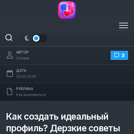
Перейти
к
содержанию
Почему тебе не отвечают?
АВТОР
3
Omlete
ДАТА
23.03.2026
РУБРИКА
Как знакомиться
Как создать идеальный
профиль? Дерзкие советы