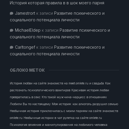
История которая правила в в шок моего парня
Jamestrort
к записи
Развитие психического и
социального потенциала личности
MichaelEldep
к записи
Развитие психического и
социального потенциала личности
Carltongef
к записи
Развитие психического и
социального потенциала личности
ОБЛОКО МЕТОК
История любви на сайте знакомств на meet.omlete.ru и свадьба
Как
распознать психологического вампиров
Красивая история любви
превратилась в секс
Кто такой мужчина-нарцисс в отношениях
Любили Вы по настоящему
Моя история: как алкоголь разрушил семью
Необычная история приключилась с моим парням на сайте знакомств
omlete.ru
Необычные истории в чат рулетка на сайте omlete.ru
Психология влияния и манипулирования на любимого человека