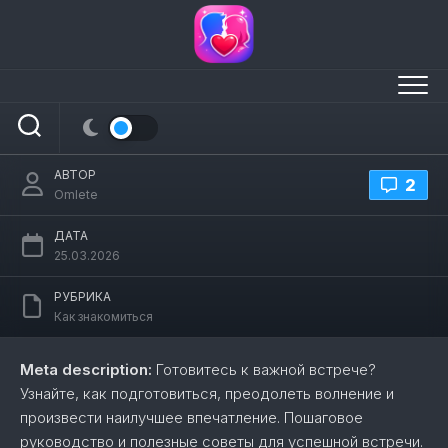
Перейти
к
содержанию
Как перейти к встрече
АВТОР
2
Omlete
ДАТА
25.03.2026
РУБРИКА
Как знакомиться
Meta description:
Готовитесь к важной встрече?
Узнайте, как подготовиться, преодолеть волнение и
произвести наилучшее впечатление. Пошаговое
руководство и полезные советы для успешной встречи.