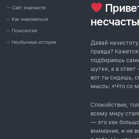
Привет
Сайт знакомств
несчасть
Как знакомиться
Психология
Необычные истории
Давай начистоту.
правда? Кажется
подбираешь сам
шутки, а в ответ
вот ты сидишь, с
мысль: «Что со м
Спокойствие, то
всему миру стал
— это как больш
внимание, и не в