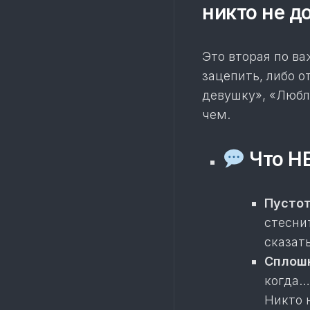
никто не д
Это вторая по ва
зацепить, либо о
девушку», «Люблю
чем.
Что НЕ
Пустот
стесни
сказат
Сплошн
когда…
Никто 