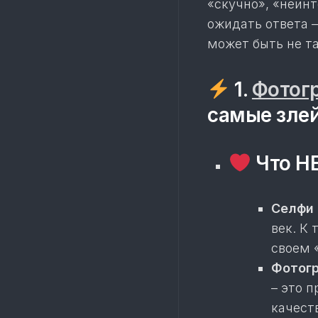
«скучно», «неинт
ожидать ответа –
может быть не та
1.
Фотог
самые злей
Что НЕ
Селфи 
век. К 
своем 
Фотогр
– это 
качест