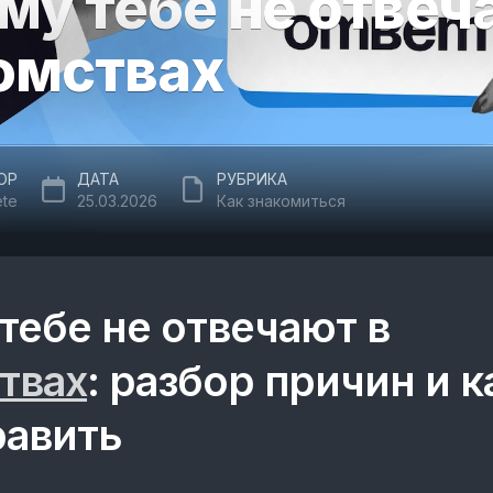
му тебе не отвеч
омствах
ОР
ДАТА
РУБРИКА
ete
25.03.2026
Как знакомиться
тебе не отвечают в
твах
: разбор причин и к
равить