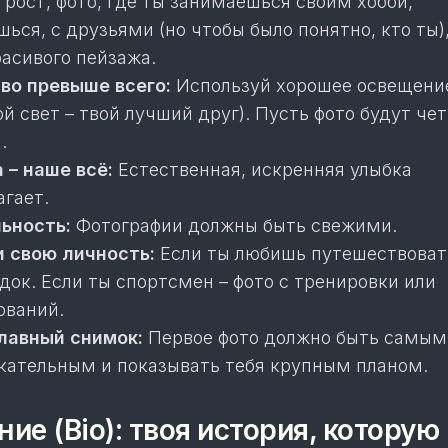
 рост, фото, где ты занимаешься своим хобби,
ься, с друзьями (но чтобы было понятно, кто ты),
расивого пейзажа.
во превыше всего:
Используй хорошее освещени
ой свет – твой лучший друг). Пусть фото будут че
.
 – наше всё:
Естественная, искренняя улыбка
агает.
ьность:
Фотографии должны быть свежими.
 свою личность:
Если ты любишь путешествовать
здок. Если ты спортсмен – фото с тренировки или
ований.
лавный снимок:
Первое фото должно быть самым
кательным и показывать тебя крупным планом.
ние (Bio): твоя история, которую