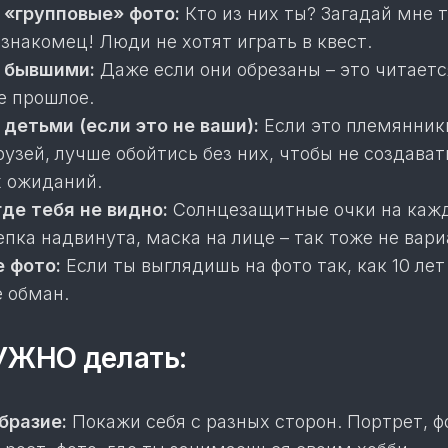
 «групповые» фото:
Кто из них ты? Загадай мне 
езнакомец! Люди не хотят играть в квест.
 бывшими:
Даже если они обрезаны – это читаетс
е прошлое.
 детьми (если это не ваши):
Если это племянник
рузей, лучше обойтись без них, чтобы не создават
 ожиданий.
где тебя не видно:
Солнцезащитные очки на каж
епка надвинута, маска на лице – так тоже не вари
 фото:
Если ты выглядишь на фото так, как 10 лет
е обман.
УЖНО делать:
бразие:
Покажи себя с разных сторон. Портрет, ф