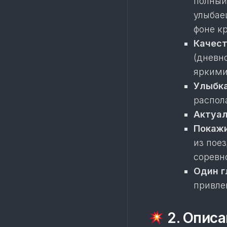
полный
улыбаеш
фоне к
Качест
(дневн
яркими
Улыбка
распол
Актуал
Покажи
из пое
соревн
Один г
привле
2. Описа