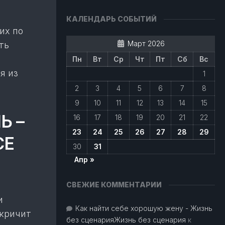
КАЛЕНДАРЬ СОБЫТИЙ
их по
Март 2026
ть
Пн
Вт
Ср
Чт
Пт
Сб
Вс
я из
1
2
3
4
5
6
7
8
9
10
11
12
13
14
15
Ь –
16
17
18
19
20
21
22
23
24
25
26
27
28
29
СЕ
30
31
Апр »
СВЕЖИЕ КОММЕНТАРИИ
и
Как найти себе хорошую жену - Жизнь
 кричит
без сценарияЖизнь без сценария
к