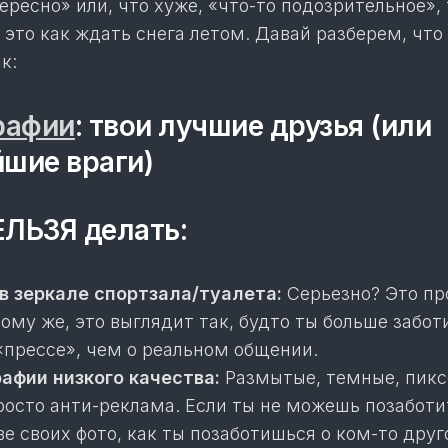
ересно» или, что хуже, «что-то подозрительное», 
 это как ждать снега летом. Давай разберем, что
к:
рафии
: твои лучшие друзья (или
шие враги)
ЛЬЗЯ делать:
в зеркале спортзала/туалета:
Серьезно? Это п
тому же, это выглядит так, будто ты больше забот
«прессе», чем о реальном общении.
афии низкого качества:
Размытые, темные, пик
просто анти-реклама. Если ты не можешь позаботи
ве своих фото, как ты позаботишься о ком-то дру