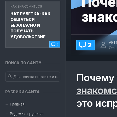
Поче
КАК ЗНАКОМИТЬСЯ
знак
ЧАТ РУЛЕТКА: КАК
ОБЩАТЬСЯ
БЕЗОПАСНО И
ПОЛУЧАТЬ
УДОВОЛЬСТВИЕ
АВТ
2
5
Oml
ПОИСК ПО САЙТУ
Почему 
знакомс
РУБРИКИ САЙТА
это исп
Главная
Видео чат рулетка