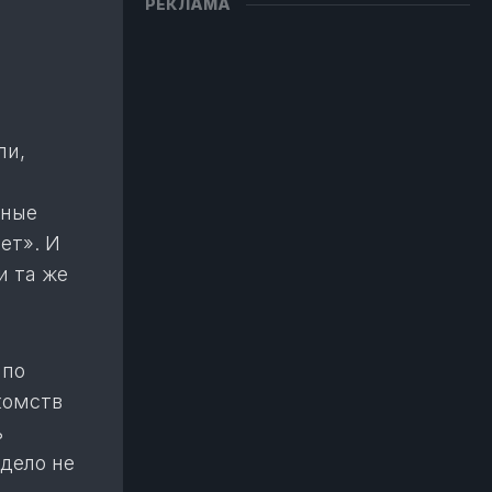
РЕКЛАМА
ли,
мные
ет». И
и та же
 по
комств
ь
 дело не