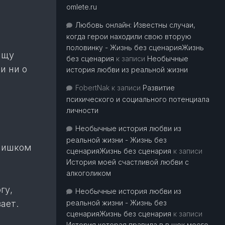
omlete.ru
Любовь онлайн: Известны случаи,
когда герои находили свою вторую
половинку - Жизнь без сценарияЖизнь
Ищу
без сценария
к записи
Необычные
и ни о
история любви из реальной жизни
FobertNak
к записи
Развитие
психического и социального потенциала
личности
Необычные история любви из
реальной жизни - Жизнь без
слишком
сценарияЖизнь без сценария
к записи
История моей счастливой любви с
алкоголиком
гу,
Необычные история любви из
ает.
реальной жизни - Жизнь без
сценарияЖизнь без сценария
к записи
История которая правила в в шок моего