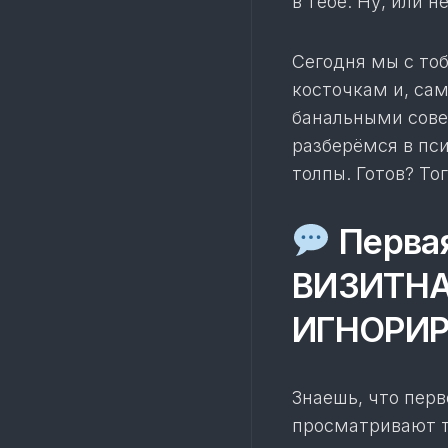
в тебе. Ну, или н
Сегодня мы с то
косточкам и, сам
банальными сове
разберёмся в пси
толпы. Готов? То
Первая
ВИЗИТНА
ИГНОРИ
Знаешь, что перв
просматривают т