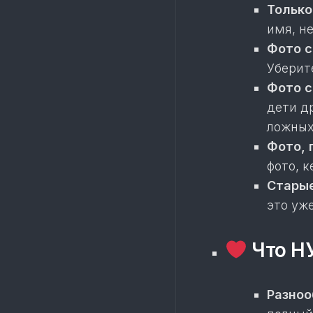
Только
имя, н
Фото с
Уберит
Фото с
дети д
ложных
Фото, 
фото, к
Старые
это уж
Что Н
Разноо