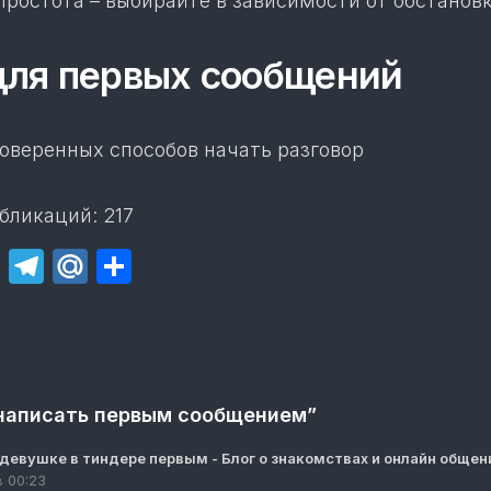
простота – выбирайте в зависимости от обстановк
ля первых сообщений
роверенных способов начать разговор
бликаций:
217
lassniki
cebook
Twitter
Telegram
Mail.Ru
Отправить
 написать первым сообщением”
 девушке в тиндере первым - Блог о знакомствах и онлайн общен
в 00:23