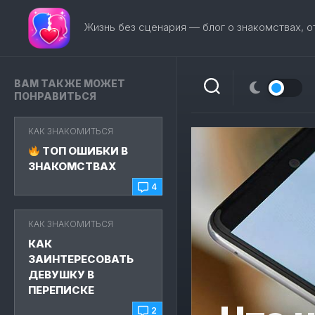
Перейти
к
Жизнь без сценария — блог о знакомствах, 
содержанию
ВАМ ТАКЖЕ МОЖЕТ
ПОНРАВИТЬСЯ
КАК ЗНАКОМИТЬСЯ
ТОП ОШИБКИ В
ЗНАКОМСТВАХ
4
КАК ЗНАКОМИТЬСЯ
КАК
ЗАИНТЕРЕСОВАТЬ
ДЕВУШКУ В
ПЕРЕПИСКЕ
2