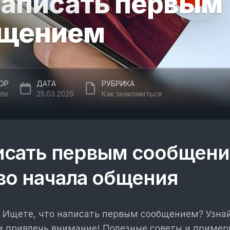
написать первым
щением
ОР
ДАТА
РУБРИКА
ete
25.03.2026
Как знакомиться
исать первым сообщени
во начала общения
Ищете, что написать первым сообщением? Узнай
 и привлечь внимание! Полезные советы и приме