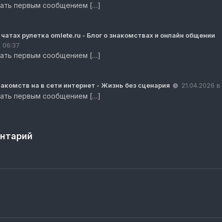
сать первым сообщением […]
чатах рулетка omlete.ru - Блог о знакомствах и онлайн общении
в 06:37
сать первым сообщением […]
акомств на в сети интернет - Жизнь без сценария
21.04.2026 в
сать первым сообщением […]
нтарий