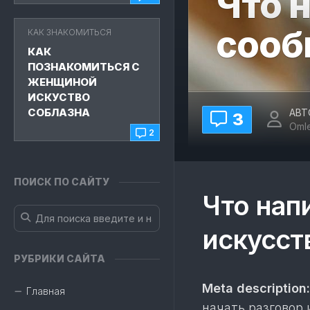
Что 
сооб
КАК ЗНАКОМИТЬСЯ
КАК
ПОЗНАКОМИТЬСЯ С
ЖЕНЩИНОЙ
ИСКУСТВО
СОБЛАЗНА
АВТ
3
Oml
2
ПОИСК ПО САЙТУ
Что нап
искусст
РУБРИКИ САЙТА
Meta description:
Главная
начать разговор