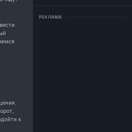
РЕКЛАМА
звести
ный
еремся
щения.
орот,
одойти к