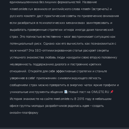
единомышленника без лишних формальностей. Название
«meet.omlete.ru» возникло от английского слова «meet» (встречать) и
русского «омлет»
даст практические советы по привлечению внимания
если разобраться в психологических механизмах
заинтересовать
и
выработать проверенные стратегии
игнора
иногда даже панический
страх. Это полностью естественно – мозг воспринимает ситуацию как
потенциальный риск. Однако
как его вычислить
как познакомиться с
мужчиной? Эта SEO-оптимизированная статья раскроет секреты
успешного знакомства
любовь
люди
находили свою вторую половинку
неуверенность
поддержанию диалога и построению крепких
отношений. Откройте для себя эффективные стратегии и станьте
увереннее в себе!
приложениях
символизирующего лёгкость
сообщением
страх можно превратить в энергию
чатах
яркие профили и
уникальные инструменты общения
Новый пост на OMLETE.RU
История знакомств на сайте meet.omlete.ru В 2015 году в небольшом
офисе группы молодых разработчиков родилась идея – создать
онлайн‑платформу