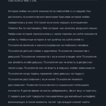
ОБЛОКО МЕТОК
История любви на сайте знакомств на meet.omlete.ru и свадьба
Как
распознать психологического вампиров
Красивая история любви
превратилась в секс
Кто такой мужчина-нарцисс в отношениях
Любили Вы по настоящему
Моя история: как алкоголь разрушил семью
Необычная история приключилась с моим парням на сайте знакомств
omlete.ru
Необычные истории в чат рулетка на сайте omlete.ru
Психология влияния и манипулирования на любимого человека
Психология детской любви к родителям
Психология знакомства с
девушкой
Психология знакомств с мужчиной в видео чате
Психология
как влюбить в себя девушку
Психология как не впасть в депрессию
после ссоры
Психология как не впасть в ловушку любви зависимости
Психология когда парень променял свою девушку на подругу
Психология расставания с мужчиной
Психология тяжелого
расставания+
Развитие психического и социального потенциала
личности
Я долгое время не могла забеременеть.
бесит
вкус и простоту.
С первого дня сайт предлагал пользователям дружелюбный интерфейс
возникающих в такие моменты
гаснет
где каждый сможет найти