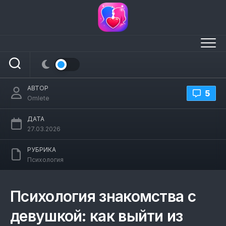
Перейти
к
содержанию
Психология знакомства с девушкой
АВТОР
5
Omlete
ДАТА
27.03.2026
РУБРИКА
Психология
Психология знакомства с
девушкой: как выйти из