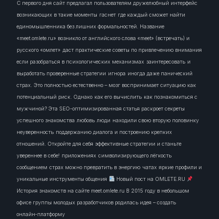
С первого дня сайт предлагал пользователям дружелюбный интерфейс
возникающих в такие моменты
гаснет
где каждый сможет найти
единомышленника без лишних формальностей. Название
«meet.omlete.ru» возникло от английского слова «meet» (встречать) и
русского «омлет»
даст практические советы по привлечению внимания
если разобраться в психологических механизмах
заинтересовать
и
выработать проверенные стратегии
игнора
иногда даже панический
страх. Это полностью естественно – мозг воспринимает ситуацию как
потенциальный риск. Однако
как его вычислить
как познакомиться с
мужчиной? Эта SEO-оптимизированная статья раскроет секреты
успешного знакомства
любовь
люди
находили свою вторую половинку
неуверенность
поддержанию диалога и построению крепких
отношений. Откройте для себя эффективные стратегии и станьте
увереннее в себе!
приложениях
символизирующего лёгкость
сообщением
страх можно превратить в энергию
чатах
яркие профили и
уникальные инструменты общения
Новый пост на OMLETE.RU
История знакомств на сайте meet.omlete.ru В 2015 году в небольшом
офисе группы молодых разработчиков родилась идея – создать
онлайн‑платформу