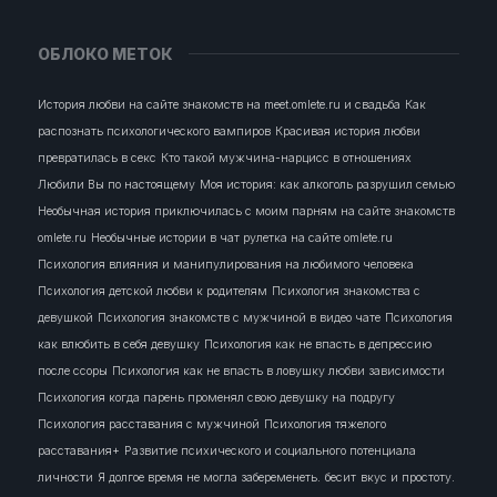
ОБЛОКО МЕТОК
История любви на сайте знакомств на meet.omlete.ru и свадьба
Как
распознать психологического вампиров
Красивая история любви
превратилась в секс
Кто такой мужчина-нарцисс в отношениях
Любили Вы по настоящему
Моя история: как алкоголь разрушил семью
Необычная история приключилась с моим парням на сайте знакомств
omlete.ru
Необычные истории в чат рулетка на сайте omlete.ru
Психология влияния и манипулирования на любимого человека
Психология детской любви к родителям
Психология знакомства с
девушкой
Психология знакомств с мужчиной в видео чате
Психология
как влюбить в себя девушку
Психология как не впасть в депрессию
после ссоры
Психология как не впасть в ловушку любви зависимости
Психология когда парень променял свою девушку на подругу
Психология расставания с мужчиной
Психология тяжелого
расставания+
Развитие психического и социального потенциала
личности
Я долгое время не могла забеременеть.
бесит
вкус и простоту.