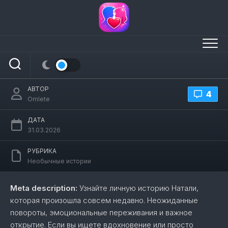
Перейти
к
содержанию
Меня зовут натали. и я хочу рассказать
вам историю, которая произошла со
мной совсем недавно
АВТОР
4
Omlete
ДАТА
31.03.2026
РУБРИКА
Необычные истории
Meta description:
Узнайте личную историю Натали,
которая произошла совсем недавно. Неожиданные
повороты, эмоциональные переживания и важное
открытие. Если вы ищете вдохновение или просто