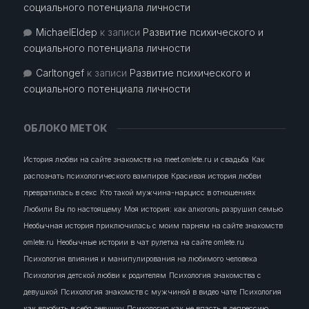
социального потенциала личности
MichaelEldep
к записи
Развитие психического и
социального потенциала личности
Carltongef
к записи
Развитие психического и
социального потенциала личности
ОБЛОКО МЕТОК
История любви на сайте знакомств на meet.omlete.ru и свадьба
Как
распознать психологического вампиров
Красивая история любви
превратилась в секс
Кто такой мужчина-нарцисс в отношениях
Любили Вы по настоящему
Моя история: как алкоголь разрушил семью
Необычная история приключилась с моим парням на сайте знакомств
omlete.ru
Необычные истории в чат рулетка на сайте omlete.ru
Психология влияния и манипулирования на любимого человека
Психология детской любви к родителям
Психология знакомства с
девушкой
Психология знакомств с мужчиной в видео чате
Психология
как влюбить в себя девушку
Психология как не впасть в депрессию