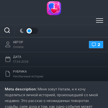
Перейти
к
содержанию
Меня зовут натали. и я хочу рассказать
вам историю, которая произошла со
мной совсем недавно
АВТОР
2
Omlete
ДАТА
17.04.2026
РУБРИКА
Необычные истории
Meta description:
Меня зовут Натали, и я хочу
поделиться личной историей, произошедшей со мной
недавно. Это рассказ о неожиданных поворотах
судьбы, силе духа и том, как одно событие может