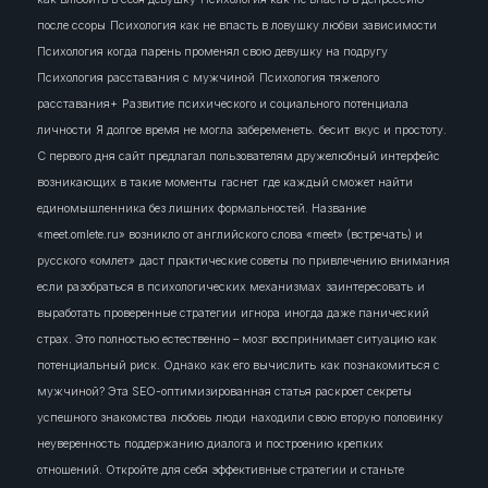
после ссоры
Психология как не впасть в ловушку любви зависимости
Психология когда парень променял свою девушку на подругу
Психология расставания с мужчиной
Психология тяжелого
расставания+
Развитие психического и социального потенциала
личности
Я долгое время не могла забеременеть.
бесит
вкус и простоту.
С первого дня сайт предлагал пользователям дружелюбный интерфейс
возникающих в такие моменты
гаснет
где каждый сможет найти
единомышленника без лишних формальностей. Название
«meet.omlete.ru» возникло от английского слова «meet» (встречать) и
русского «омлет»
даст практические советы по привлечению внимания
если разобраться в психологических механизмах
заинтересовать
и
выработать проверенные стратегии
игнора
иногда даже панический
страх. Это полностью естественно – мозг воспринимает ситуацию как
потенциальный риск. Однако
как его вычислить
как познакомиться с
мужчиной? Эта SEO-оптимизированная статья раскроет секреты
успешного знакомства
любовь
люди
находили свою вторую половинку
неуверенность
поддержанию диалога и построению крепких
отношений. Откройте для себя эффективные стратегии и станьте