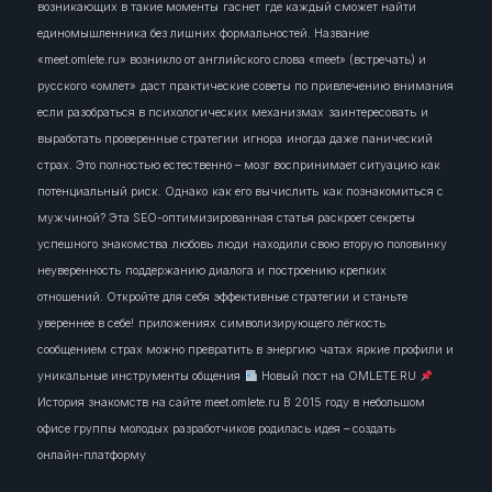
возникающих в такие моменты
гаснет
где каждый сможет найти
единомышленника без лишних формальностей. Название
«meet.omlete.ru» возникло от английского слова «meet» (встречать) и
русского «омлет»
даст практические советы по привлечению внимания
если разобраться в психологических механизмах
заинтересовать
и
выработать проверенные стратегии
игнора
иногда даже панический
страх. Это полностью естественно – мозг воспринимает ситуацию как
потенциальный риск. Однако
как его вычислить
как познакомиться с
мужчиной? Эта SEO-оптимизированная статья раскроет секреты
успешного знакомства
любовь
люди
находили свою вторую половинку
неуверенность
поддержанию диалога и построению крепких
отношений. Откройте для себя эффективные стратегии и станьте
увереннее в себе!
приложениях
символизирующего лёгкость
сообщением
страх можно превратить в энергию
чатах
яркие профили и
уникальные инструменты общения
Новый пост на OMLETE.RU
История знакомств на сайте meet.omlete.ru В 2015 году в небольшом
офисе группы молодых разработчиков родилась идея – создать
онлайн‑платформу