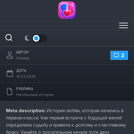
Перейти
к
содержанию
Впервые увидел свою будущую жену в
первом классе
АВТОР
2
Omlete
ДАТА
18.04.2026
РУБРИКА
Необычные истории
Meta description:
История любви, которая началась в
первом классе. Как первая встреча с будущей женой
определила судьбу и привела к долгому и счастливому
браку. Узнайте о трогательном начале пути двух