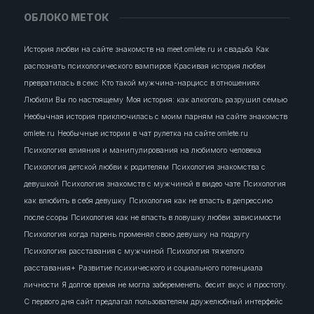
ОБЛОКО МЕТОК
История любви на сайте знакомств на meet.omlete.ru и свадьба
Как
распознать психологического вампиров
Красивая история любви
превратилась в секс
Кто такой мужчина-нарцисс в отношениях
Любили Вы по настоящему
Моя история: как алкоголь разрушил семью
Необычная история приключилась с моим парням на сайте знакомств
omlete.ru
Необычные истории в чат рулетка на сайте omlete.ru
Психология влияния и манипулирования на любимого человека
Психология детской любви к родителям
Психология знакомства с
девушкой
Психология знакомств с мужчиной в видео чате
Психология
как влюбить в себя девушку
Психология как не впасть в депрессию
после ссоры
Психология как не впасть в ловушку любви зависимости
Психология когда парень променял свою девушку на подругу
Психология расставания с мужчиной
Психология тяжелого
расставания+
Развитие психического и социального потенциала
личности
Я долгое время не могла забеременеть.
бесит
вкус и простоту.
С первого дня сайт предлагал пользователям дружелюбный интерфейс