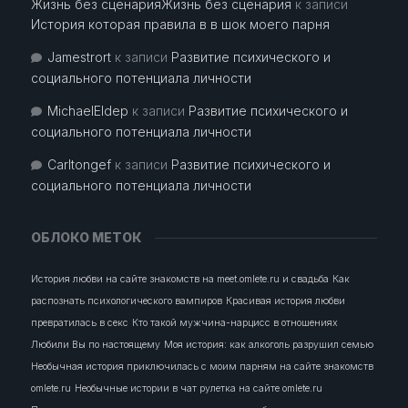
Жизнь без сценарияЖизнь без сценария
к записи
История которая правила в в шок моего парня
Jamestrort
к записи
Развитие психического и
социального потенциала личности
MichaelEldep
к записи
Развитие психического и
социального потенциала личности
Carltongef
к записи
Развитие психического и
социального потенциала личности
ОБЛОКО МЕТОК
История любви на сайте знакомств на meet.omlete.ru и свадьба
Как
распознать психологического вампиров
Красивая история любви
превратилась в секс
Кто такой мужчина-нарцисс в отношениях
Любили Вы по настоящему
Моя история: как алкоголь разрушил семью
Необычная история приключилась с моим парням на сайте знакомств
omlete.ru
Необычные истории в чат рулетка на сайте omlete.ru