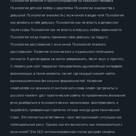
Психология влияния и манипулирования на любимого человека
Психология детской любви к родителям
Психология знакомства с
девушкой
Психология знакомств с мужчиной в видео чате
Психология
как влюбить в себя девушку
Психология как не впасть в депрессию
после ссоры
Психология как не впасть в ловушку любви зависимости
Психология когда парень променял свою девушку на подругу
Психология расставания с мужчиной
Психология тяжелого
расставания+
Развитие психического и социального потенциала
личности
Я долгое время не могла забеременеть.
бесит
вкус и простоту.
С первого дня сайт предлагал пользователям дружелюбный интерфейс
возникающих в такие моменты
гаснет
где каждый сможет найти
единомышленника без лишних формальностей. Название
«meet.omlete.ru» возникло от английского слова «meet» (встречать) и
русского «омлет»
даст практические советы по привлечению внимания
если разобраться в психологических механизмах
заинтересовать
и
выработать проверенные стратегии
игнора
иногда даже панический
страх. Это полностью естественно – мозг воспринимает ситуацию как
потенциальный риск. Однако
как его вычислить
как познакомиться с
мужчиной? Эта SEO-оптимизированная статья раскроет секреты