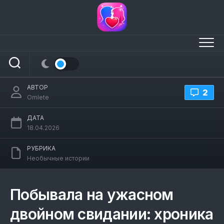
Перейти
к
содержанию
Побывала на ужасном двойном
свидании
АВТОР
2
Omlete
ДАТА
18.04.2026
РУБРИКА
Необычные истории
Побывала на ужасном
двойном свидании: хроника