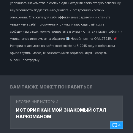
успешного знакомства
любовь
люди
находили свою вторую половинку
неуверенность
поддержанию диалога и построению крепких
отношений. Откройте для себя эффективные стратегии и станьте
увереннее в себе!
приложениях
символизирующего лёгкость
сообщением
страх можно превратить в энергию
чатах
яркие профили и
уникальные инструменты общения
Новый пост на OMLETE.RU
История знакомств на сайте meet.omlete.ru В 2015 году в небольшом
офисе группы молодых разработчиков родилась идея – создать
онлайн‑платформу
ВАМ ТАКЖЕ МОЖЕТ ПОНРАВИТЬСЯ
НЕОБЫЧНЫЕ ИСТОРИИ
ИСТОРИЯ КАК МОЙ ЗНАКОМЫЙ СТАЛ
НАРКОМАНОМ
4