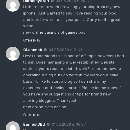
Darnothydrarl
04.05.2026 в 20:17
Hi there! I’m at work browsing your blog from my new
iphone! Just wanted to say I love reading your blog
and look forward to all your posts! Carry on the great
work!
new online casino slot games
bad
Ответить
OLanenab
04.05.2026 в 21:41
Hey! I understand this is sort of off-topic however I had
to ask. Does managing a well-established website
such as yours require a lot of work? I’m brand new to
operating a blog but I do write in my diary on a daily
basis. I’d like to start a blog so I can share my
experience and feelings online. Please let me know if
you have any suggestions or tips for brand new
aspiring bloggers. Thankyou!
new online slots casino
Ответить
EarnestDEd
31.05.2026 в 06:07