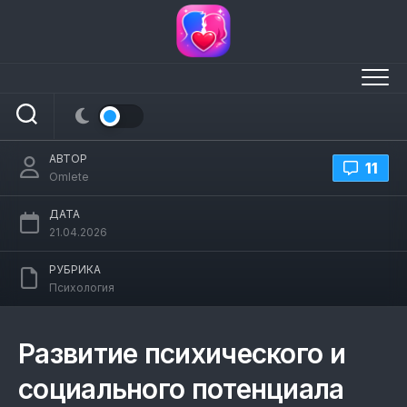
Перейти
к
содержанию
Развитие психического и социального
потенциала личности
АВТОР
11
Omlete
ДАТА
21.04.2026
РУБРИКА
Психология
Развитие психического и
социального потенциала