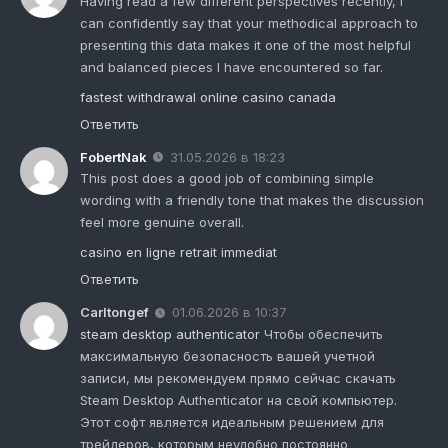
Having read a few different perspectives recently, I
can confidently say that your methodical approach to
presenting this data makes it one of the most helpful
and balanced pieces I have encountered so far.
fastest withdrawal online casino canada
Ответить
FobertNak
31.05.2026 в 18:23
This post does a good job of combining simple
wording with a friendly tone that makes the discussion
feel more genuine overall.
casino en ligne retrait immediat
Ответить
Carltongef
01.06.2026 в 10:37
steam desktop authenticator
Чтобы обеспечить
максимальную безопасность вашей учетной
записи, мы рекомендуем прямо сейчас скачать
Steam Desktop Authenticator на свой компьютер.
Этот софт является идеальным решением для
трейдеров, которым неудобно постоянно