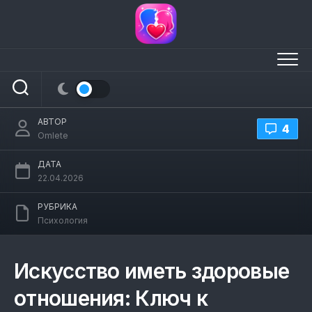
Перейти
к
содержанию
Искусство иметь здоровые отношения
АВТОР
4
Omlete
ДАТА
22.04.2026
РУБРИКА
Психология
Искусство иметь здоровые
отношения: Ключ к