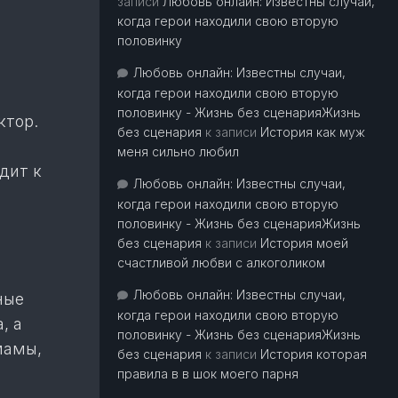
записи
Любовь онлайн: Известны случаи,
когда герои находили свою вторую
половинку
Любовь онлайн: Известны случаи,
когда герои находили свою вторую
половинку - Жизнь без сценарияЖизнь
ктор.
без сценария
к записи
История как муж
меня сильно любил
дит к
Любовь онлайн: Известны случаи,
когда герои находили свою вторую
половинку - Жизнь без сценарияЖизнь
без сценария
к записи
История моей
счастливой любви с алкоголиком
Любовь онлайн: Известны случаи,
ные
когда герои находили свою вторую
, а
половинку - Жизнь без сценарияЖизнь
мамы,
без сценария
к записи
История которая
правила в в шок моего парня