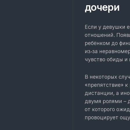
дочери
Если у девушки 
отношений. Появ
ребёнком до фин
из‑за неравноме
чувство обиды и
В некоторых слу
«препятствие» к
дистанции, а ин
двумя ролями – 
от которого ожид
провоцирует ощу