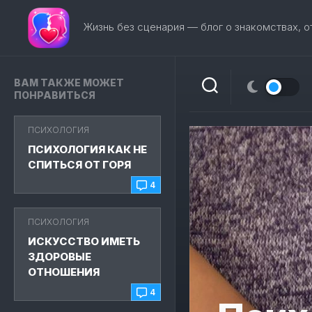
Перейти
к
Жизнь без сценария — блог о знакомствах, 
содержанию
ВАМ ТАКЖЕ МОЖЕТ
ПОНРАВИТЬСЯ
ПСИХОЛОГИЯ
ПСИХОЛОГИЯ КАК НЕ
СПИТЬСЯ ОТ ГОРЯ
4
ПСИХОЛОГИЯ
ИСКУССТВО ИМЕТЬ
ЗДОРОВЫЕ
ОТНОШЕНИЯ
4