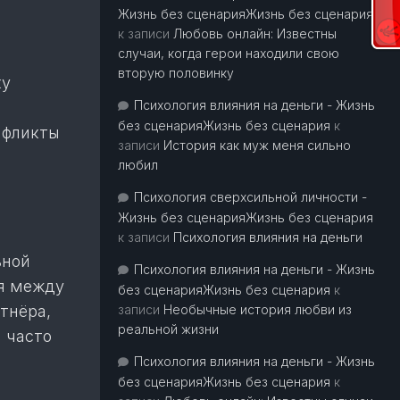
Жизнь без сценарияЖизнь без сценария
к записи
Любовь онлайн: Известны
случаи, когда герои находили свою
вторую половинку
ку
Психология влияния на деньги - Жизнь
без сценарияЖизнь без сценария
к
нфликты
записи
История как муж меня сильно
т
любил
Психология сверхсильной личности -
Жизнь без сценарияЖизнь без сценария
к записи
Психология влияния на деньги
ьной
Психология влияния на деньги - Жизнь
бя между
без сценарияЖизнь без сценария
к
тнёра,
записи
Необычные история любви из
реальной жизни
й часто
Психология влияния на деньги - Жизнь
без сценарияЖизнь без сценария
к