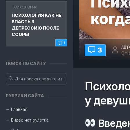
Псих
ПСИХОЛОГИЯ
когд
ПСИХОЛОГИЯ КАК НЕ
ВПАСТЬ В
ДЕПРЕССИЮ ПОСЛЕ
ССОРЫ
1
АВТ
3
Oml
ПОИСК ПО САЙТУ
Психоло
РУБРИКИ САЙТА
у девуш
Главная
Введен
Видео чат рулетка