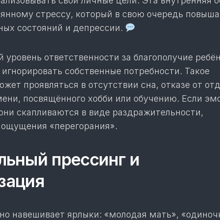
ализовывать свои личные цели. Эта внутренняя б
оянному стрессу, который в свою очередь повыша
ных состояний и депрессии.
 уровень ответственности за благополучие ребё
 игнорировать собственные потребности. Такое
жет проявляться в отсутствии сна, отказе от от
ени, посвящённого хобби или обучению. Если эм
 они скапливаются в виде раздражительности,
 ощущения «перегорания».
ьный прессинг и
зация
но навешивает ярлыки: «молодая мать», «одиноч