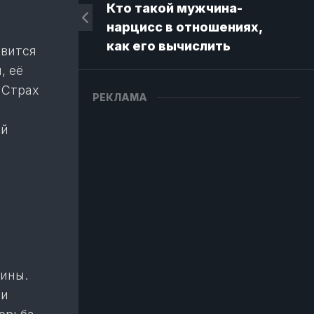
Кто такой мужчина-
нарцисс в отношениях,
как его вычислить
овится
, её
 Страх
РЕКЛАМА
ый
вины.
 и