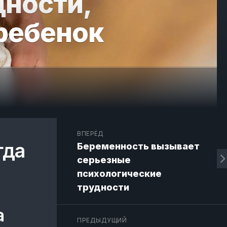
дности,
 ребенок
ВПЕРЁД
гда
Беременность вызывает
серьезные
психологические
трудности
а
ПРЕДЫДУЩИЙ