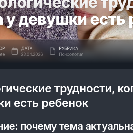
ологические тру
а у девушки есть
ОР
ДАТА
РУБРИКА
ete
23.04.2026
Психология
гические трудности, ко
ки есть ребенок
ие: почему тема актуальн