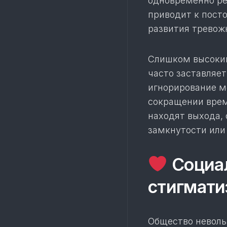
одновременно ре
приводит к пост
развития тревож
Слишком высокий
часто заставляет
игнорирование мо
сокращении врем
находят выхода,
замкнутости или
Социал
стигмати
Общество неволь