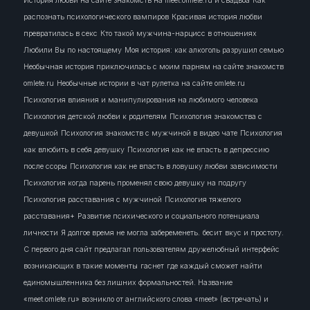
История любви на сайте знакомств на meet.omlete.ru и свадьба
Как
распознать психологического вампиров
Красивая история любви
превратилась в секс
Кто такой мужчина-нарцисс в отношениях
Любили Вы по настоящему
Моя история: как алкоголь разрушил семью
Необычная история приключилась с моим парням на сайте знакомств
omlete.ru
Необычные истории в чат рулетка на сайте omlete.ru
Психология влияния и манипулирования на любимого человека
Психология детской любви к родителям
Психология знакомства с
девушкой
Психология знакомств с мужчиной в видео чате
Психология
как влюбить в себя девушку
Психология как не впасть в депрессию
после ссоры
Психология как не впасть в ловушку любви зависимости
Психология когда парень променял свою девушку на подругу
Психология расставания с мужчиной
Психология тяжелого
расставания+
Развитие психического и социального потенциала
личности
Я долгое время не могла забеременеть.
бесит
вкус и простоту.
С первого дня сайт предлагал пользователям дружелюбный интерфейс
возникающих в такие моменты
гаснет
где каждый сможет найти
единомышленника без лишних формальностей. Название
«meet.omlete.ru» возникло от английского слова «meet» (встречать) и