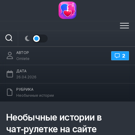
Перейти
к
содержанию
Необычные истории в чат рулетка на
сайте omlete.ru
АВТОР
2
Omlete
ДАТА
26.04.2026
РУБРИКА
Необычные истории
Необычные истории в
чат‑рулетке на сайте