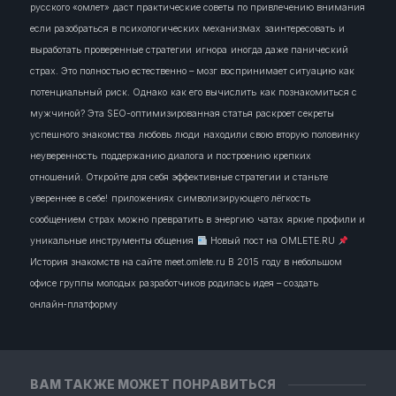
русского «омлет»
даст практические советы по привлечению внимания
если разобраться в психологических механизмах
заинтересовать
и
выработать проверенные стратегии
игнора
иногда даже панический
страх. Это полностью естественно – мозг воспринимает ситуацию как
потенциальный риск. Однако
как его вычислить
как познакомиться с
мужчиной? Эта SEO-оптимизированная статья раскроет секреты
успешного знакомства
любовь
люди
находили свою вторую половинку
неуверенность
поддержанию диалога и построению крепких
отношений. Откройте для себя эффективные стратегии и станьте
увереннее в себе!
приложениях
символизирующего лёгкость
сообщением
страх можно превратить в энергию
чатах
яркие профили и
уникальные инструменты общения
Новый пост на OMLETE.RU
История знакомств на сайте meet.omlete.ru В 2015 году в небольшом
офисе группы молодых разработчиков родилась идея – создать
онлайн‑платформу
ВАМ ТАКЖЕ МОЖЕТ ПОНРАВИТЬСЯ