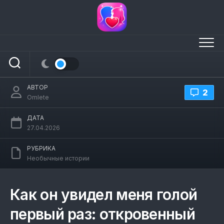
Перейти
к
содержанию
Как он увидел меня голой первый раз
АВТОР
2
Omlete
ДАТА
27.04.2026
РУБРИКА
Необычные истории
Как он увидел меня голой
первый раз: откровенный