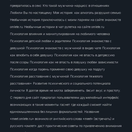
превратилась в секс
Кто такой мужчина-нарцисс в отношениях
Любили Вы по настоящему
Моя история: как алкоголь разрушил семью
Необычная история приключилась с моим парням на сайте знакомств
omlete.ru
Необычные истории в чат рулетка на сайте omlete.ru
Психология влияния и манипулирования на любимого человека
Психология детской любви к родителям
Психология знакомства с
девушкой
Психология знакомств с мужчиной в видео чате
Психология
как влюбить в себя девушку
Психология как не впасть в депрессию
после ссоры
Психология как не впасть в ловушку любви зависимости
Психология когда парень променял свою девушку на подругу
Психология расставания с мужчиной
Психология тяжелого
расставания+
Развитие психического и социального потенциала
личности
Я долгое время не могла забеременеть.
бесит
вкус и простоту.
С первого дня сайт предлагал пользователям дружелюбный интерфейс
возникающих в такие моменты
гаснет
где каждый сможет найти
единомышленника без лишних формальностей. Название
«meet.omlete.ru» возникло от английского слова «meet» (встречать) и
русского «омлет»
даст практические советы по привлечению внимания