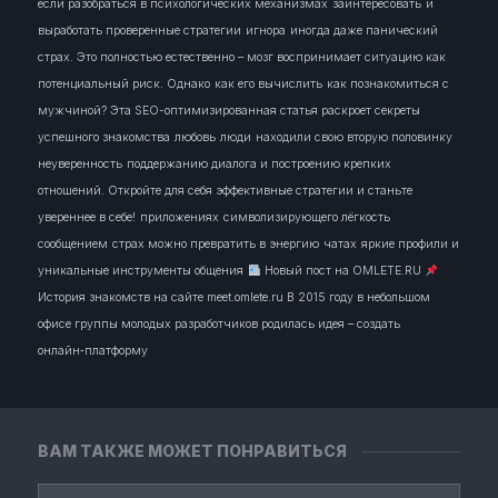
если разобраться в психологических механизмах
заинтересовать
и
выработать проверенные стратегии
игнора
иногда даже панический
страх. Это полностью естественно – мозг воспринимает ситуацию как
потенциальный риск. Однако
как его вычислить
как познакомиться с
мужчиной? Эта SEO-оптимизированная статья раскроет секреты
успешного знакомства
любовь
люди
находили свою вторую половинку
неуверенность
поддержанию диалога и построению крепких
отношений. Откройте для себя эффективные стратегии и станьте
увереннее в себе!
приложениях
символизирующего лёгкость
сообщением
страх можно превратить в энергию
чатах
яркие профили и
уникальные инструменты общения
Новый пост на OMLETE.RU
История знакомств на сайте meet.omlete.ru В 2015 году в небольшом
офисе группы молодых разработчиков родилась идея – создать
онлайн‑платформу
ВАМ ТАКЖЕ МОЖЕТ ПОНРАВИТЬСЯ