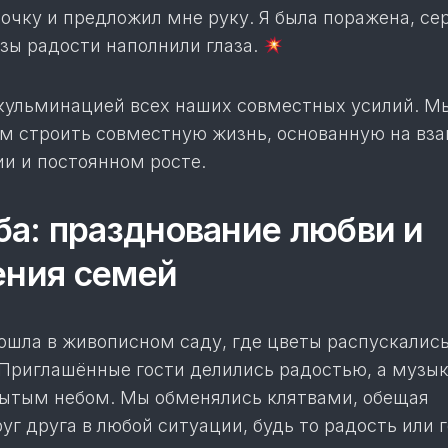
очку и предложил мне руку. Я была поражена, се
ёзы радости наполнили глаза.
 кульминацией всех наших совместных усилий. М
ем строить совместную жизнь, основанную на вз
ии и постоянном росте.
а: празднование любви и
ения семей
ошла в живописном саду, где цветы распускались
 Приглашённые гости делились радостью, а музы
рытым небом. Мы обменялись клятвами, обещая
г друга в любой ситуации, будь то радость или г