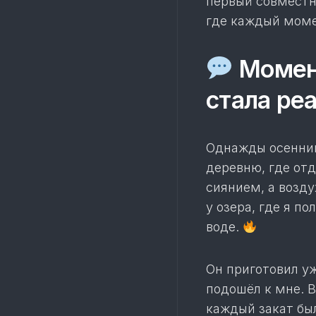
первый совместн
где каждый моме
Момент
стала ре
Однажды осенним
деревню, где от
сиянием, а возд
у озера, где я п
воде.
Он приготовил уж
подошёл к мне. В
каждый закат был