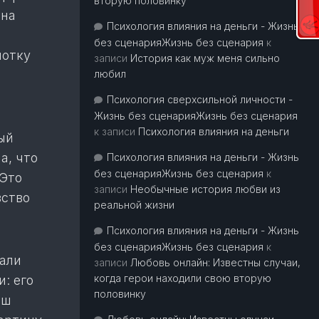
вторую половинку
 на
Психология влияния на деньги - Жизнь
без сценарияЖизнь без сценария
к
потку
записи
История как муж меня сильно
любил
Психология сверхсильной личности -
Жизнь без сценарияЖизнь без сценария
к записи
Психология влияния на деньги
ый
а, что
Психология влияния на деньги - Жизнь
без сценарияЖизнь без сценария
к
 Это
записи
Необычные история любви из
вство
реальной жизни
Психология влияния на деньги - Жизнь
без сценарияЖизнь без сценария
к
чали
записи
Любовь онлайн: Известны случаи,
когда герои находили свою вторую
: его
половинку
аш