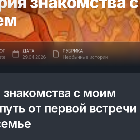
рия знакомства 
ем
ОР
ДАТА
РУБРИКА
ete
29.04.2026
Необычные истории
 знакомства с моим
путь от первой встречи 
семье