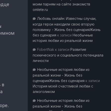
рдце
моим парням на сайте знакомств
omlete.ru
Любовь онлайн: Известны случаи,
когда герои находили свою вторую
ы
половинку - Жизнь без сценарияЖизнь
аимном
без сценария
к записи
Необычные
история любви из реальной жизни
FobertNak
к записи
Развитие
психического и социального потенциала
личности
Необычные история любви из
реальной жизни - Жизнь без
сценарияЖизнь без сценария
к записи
 в
История моей счастливой любви с
ка
алкоголиком
Необычные история любви из
оре.
реальной жизни - Жизнь без