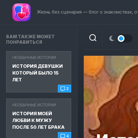
Перейти
к
Жизнь без сценария — блог о знакомствах, 
содержанию
ВАМ ТАКЖЕ МОЖЕТ
ПОНРАВИТЬСЯ
НЕОБЫЧНЫЕ ИСТОРИИ
ИСТОРИЯ ДЕВУШКИ
КОТОРЫЙ БЫЛО 15
ЛЕТ
2
НЕОБЫЧНЫЕ ИСТОРИИ
ИСТОРИЯ МОЕЙ
ЛЮБВИ К МУЖУ
ПОСЛЕ 50 ЛЕТ БРАКА
4