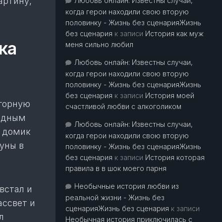
артину,
Любовь онлайн: Известны случаи,
когда герои находили свою вторую
половинку - Жизнь без сценарияЖизнь
без сценария
к записи
История как муж
ка
меня сильно любил
Любовь онлайн: Известны случаи,
когда герои находили свою вторую
половинку - Жизнь без сценарияЖизнь
без сценария
к записи
История моей
горную
счастливой любви с алкоголиком
ёздным
Любовь онлайн: Известны случаи,
й домик
когда герои находили свою вторую
луны в
половинку - Жизнь без сценарияЖизнь
без сценария
к записи
История которая
правила в в шок моего парня
Необычные история любви из
встал и
реальной жизни - Жизнь без
ассвет и
сценарияЖизнь без сценария
к записи
л
Необычная история приключилась с