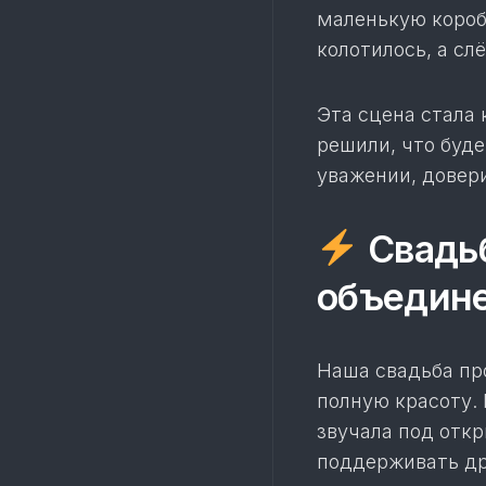
маленькую короб
колотилось, а сл
Эта сцена стала
решили, что буд
уважении, довер
Свадьб
объедин
Наша свадьба пр
полную красоту.
звучала под отк
поддерживать дру