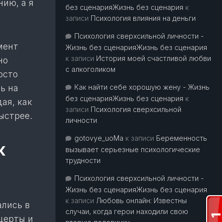
нию, а я
без сценарияЖизнь без сценария
к
записи
Психология влияния на деньги
Психология сверхсильной личности -
мент
Жизнь без сценарияЖизнь без сценария
к записи
История моей счастливой любви
но
с алкоголиком
осто
ь на
Как найти себе хорошую жену - Жизнь
без сценарияЖизнь без сценария
к
ая, как
записи
Психология сверхсильной
ыстрее.
личности
gotovye_uoMa
к записи
Беременность
к
вызывает серьезные психологические
трудности
Психология сверхсильной личности -
Жизнь без сценарияЖизнь без сценария
к записи
Любовь онлайн: Известны
лись в
случаи, когда герои находили свою
церты и