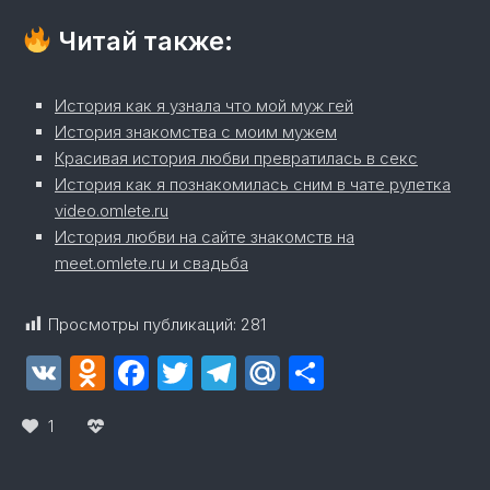
Читай также:
История как я узнала что мой муж гей
История знакомства с моим мужем
Красивая история любви превратилась в секс
История как я познакомилась сним в чате рулетка
video.omlete.ru
История любви на сайте знакомств на
meet.omlete.ru и свадьба
Просмотры публикаций:
281
VK
Odnoklassniki
Facebook
Twitter
Telegram
Mail.Ru
Отправит
1