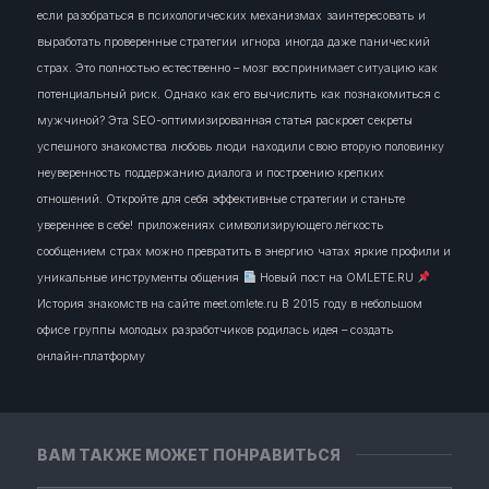
если разобраться в психологических механизмах
заинтересовать
и
выработать проверенные стратегии
игнора
иногда даже панический
страх. Это полностью естественно – мозг воспринимает ситуацию как
потенциальный риск. Однако
как его вычислить
как познакомиться с
мужчиной? Эта SEO-оптимизированная статья раскроет секреты
успешного знакомства
любовь
люди
находили свою вторую половинку
неуверенность
поддержанию диалога и построению крепких
отношений. Откройте для себя эффективные стратегии и станьте
увереннее в себе!
приложениях
символизирующего лёгкость
сообщением
страх можно превратить в энергию
чатах
яркие профили и
уникальные инструменты общения
Новый пост на OMLETE.RU
История знакомств на сайте meet.omlete.ru В 2015 году в небольшом
офисе группы молодых разработчиков родилась идея – создать
онлайн‑платформу
ВАМ ТАКЖЕ МОЖЕТ ПОНРАВИТЬСЯ