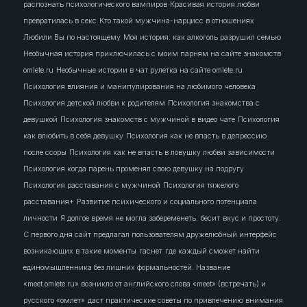
распознать психологического вампиров
Красивая история любви
превратилась в секс
Кто такой мужчина-нарцисс в отношениях
Любили Вы по настоящему
Моя история: как алкоголь разрушил семью
Необычная история приключилась с моим парням на сайте знакомств
omlete.ru
Необычные истории в чат рулетка на сайте omlete.ru
Психология влияния и манипулирования на любимого человека
Психология детской любви к родителям
Психология знакомства с
девушкой
Психология знакомств с мужчиной в видео чате
Психология
как влюбить в себя девушку
Психология как не впасть в депрессию
после ссоры
Психология как не впасть в ловушку любви зависимости
Психология когда парень променял свою девушку на подругу
Психология расставания с мужчиной
Психология тяжелого
расставания+
Развитие психического и социального потенциала
личности
Я долгое время не могла забеременеть.
бесит
вкус и простоту.
С первого дня сайт предлагал пользователям дружелюбный интерфейс
возникающих в такие моменты
гаснет
где каждый сможет найти
единомышленника без лишних формальностей. Название
«meet.omlete.ru» возникло от английского слова «meet» (встречать) и
русского «омлет»
даст практические советы по привлечению внимания