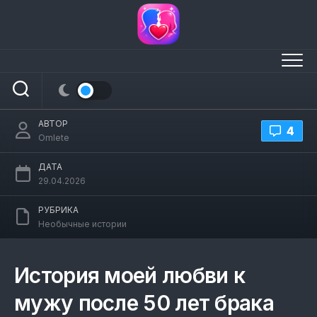
Перейти
к
содержанию
История моей любви к мужу после 50
лет брака
АВТОР
4
Omlete
ДАТА
29.04.2026
РУБРИКА
Необычные истории
История моей любви к
мужу после 50 лет брака