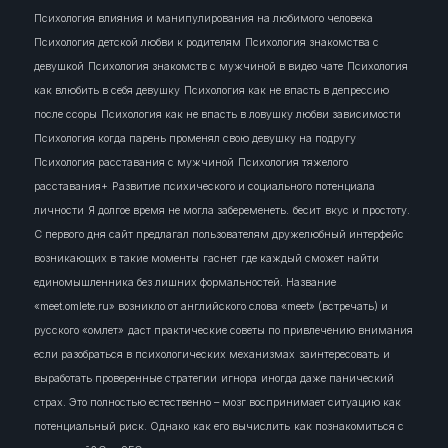
Психология влияния и манипулирования на любимого человека
Психология детской любви к родителям
Психология знакомства с
девушкой
Психология знакомств с мужчиной в видео чате
Психология
как влюбить в себя девушку
Психология как не впасть в депрессию
после ссоры
Психология как не впасть в ловушку любви зависимости
Психология когда парень променял свою девушку на подругу
Психология расставания с мужчиной
Психология тяжелого
расставания+
Развитие психического и социального потенциала
личности
Я долгое время не могла забеременеть.
бесит
вкус и простоту.
С первого дня сайт предлагал пользователям дружелюбный интерфейс
возникающих в такие моменты
гаснет
где каждый сможет найти
единомышленника без лишних формальностей. Название
«meet.omlete.ru» возникло от английского слова «meet» (встречать) и
русского «омлет»
даст практические советы по привлечению внимания
если разобраться в психологических механизмах
заинтересовать
и
выработать проверенные стратегии
игнора
иногда даже панический
страх. Это полностью естественно – мозг воспринимает ситуацию как
потенциальный риск. Однако
как его вычислить
как познакомиться с