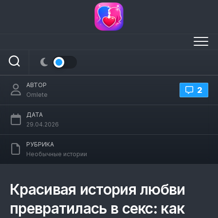
Перейти
к
содержанию
Красивая история любви превратилась
в секс
АВТОР
2
Omlete
ДАТА
29.04.2026
РУБРИКА
Необычные истории
Красивая история любви
превратилась в секс: как