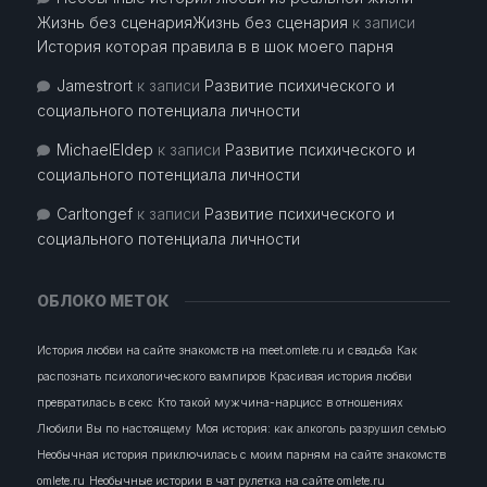
Жизнь без сценарияЖизнь без сценария
к записи
История которая правила в в шок моего парня
Jamestrort
к записи
Развитие психического и
социального потенциала личности
MichaelEldep
к записи
Развитие психического и
социального потенциала личности
Carltongef
к записи
Развитие психического и
социального потенциала личности
ОБЛОКО МЕТОК
История любви на сайте знакомств на meet.omlete.ru и свадьба
Как
распознать психологического вампиров
Красивая история любви
превратилась в секс
Кто такой мужчина-нарцисс в отношениях
Любили Вы по настоящему
Моя история: как алкоголь разрушил семью
Необычная история приключилась с моим парням на сайте знакомств
omlete.ru
Необычные истории в чат рулетка на сайте omlete.ru