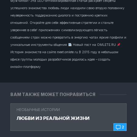
мужчиной? Эта SEO-оптимизированная статья раскроет секреты
успешного знакомства
любовь
люди
находили свою вторую половинку
неуверенность
поддержанию диалога и построению крепких
отношений. Откройте для себя эффективные стратегии и станьте
увереннее в себе!
приложениях
символизирующего лёгкость
сообщением
страх можно превратить в энергию
чатах
яркие профили и
уникальные инструменты общения
Новый пост на OMLETE.RU
История знакомств на сайте meet.omlete.ru В 2015 году в небольшом
офисе группы молодых разработчиков родилась идея – создать
онлайн‑платформу
ВАМ ТАКЖЕ МОЖЕТ ПОНРАВИТЬСЯ
НЕОБЫЧНЫЕ ИСТОРИИ
ЛЮБВИ ИЗ РЕАЛЬНОЙ ЖИЗНИ
2