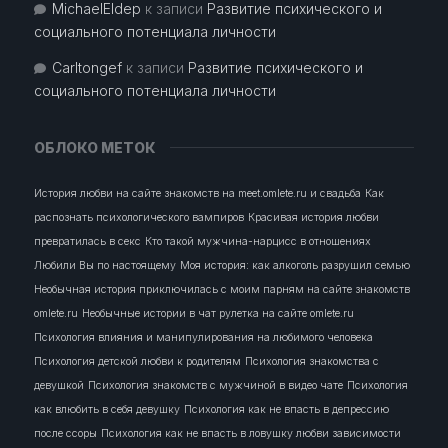
MichaelEldep
к записи
Развитие психического и
социального потенциала личности
Carltongef
к записи
Развитие психического и
социального потенциала личности
ОБЛОКО МЕТОК
История любви на сайте знакомств на meet.omlete.ru и свадьба
Как
распознать психологического вампиров
Красивая история любви
превратилась в секс
Кто такой мужчина-нарцисс в отношениях
Любили Вы по настоящему
Моя история: как алкоголь разрушил семью
Необычная история приключилась с моим парням на сайте знакомств
omlete.ru
Необычные истории в чат рулетка на сайте omlete.ru
Психология влияния и манипулирования на любимого человека
Психология детской любви к родителям
Психология знакомства с
девушкой
Психология знакомств с мужчиной в видео чате
Психология
как влюбить в себя девушку
Психология как не впасть в депрессию
после ссоры
Психология как не впасть в ловушку любви зависимости