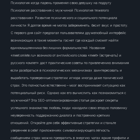
Психология когда парень променял свою девушку на подругу
Психология расставания с мужчиной
Психология тяжелого
расставания+
Развитие психического и социального потенциала
личности
Я долгое время не могла забеременеть.
бесит
вкус и простоту.
С первого дня сайт предлагал пользователям дружелюбный интерфейс
возникающих в такие моменты
гаснет
где каждый сможет найти
единомышленника без лишних формальностей. Название
«meet.omlete.ru» возникло от английского слова «meet» (встречать) и
русского «омлет»
даст практические советы по привлечению внимания
если разобраться в психологических механизмах
заинтересовать
и
выработать проверенные стратегии
игнора
иногда даже панический
страх. Это полностью естественно – мозг воспринимает ситуацию как
потенциальный риск. Однако
как его вычислить
как познакомиться с
мужчиной? Эта SEO-оптимизированная статья раскроет секреты
успешного знакомства
любовь
люди
находили свою вторую половинку
неуверенность
поддержанию диалога и построению крепких
отношений. Откройте для себя эффективные стратегии и станьте
увереннее в себе!
приложениях
символизирующего лёгкость
сообщением
страх можно превратить в энергию
чатах
яркие профили и