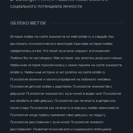
социального потенциала личности
ОБЛОКО МЕТОК
История любви на сайте знакомств на meet.omlete.ru и свадьба
Как
распознать психологического вампиров
Красивая история любви
превратилась в секс
Кто такой мужчина-нарцисс в отношениях
Любили Вы по настоящему
Моя история: как алкоголь разрушил семью
Необычная история приключилась с моим парням на сайте знакомств
omlete.ru
Необычные истории в чат рулетка на сайте omlete.ru
Психология влияния и манипулирования на любимого человека
Психология детской любви к родителям
Психология знакомства с
девушкой
Психология знакомств с мужчиной в видео чате
Психология
как влюбить в себя девушку
Психология как не впасть в депрессию
после ссоры
Психология как не впасть в ловушку любви зависимости
Психология когда парень променял свою девушку на подругу
Психология расставания с мужчиной
Психология тяжелого
расставания+
Развитие психического и социального потенциала