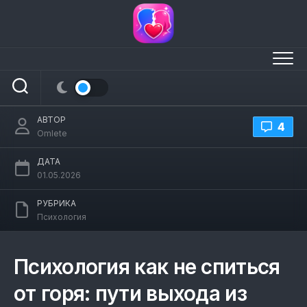
Перейти
к
содержанию
Психология как не спиться от горя
АВТОР
4
Omlete
ДАТА
01.05.2026
РУБРИКА
Психология
Психология как не спиться
от горя: пути выхода из