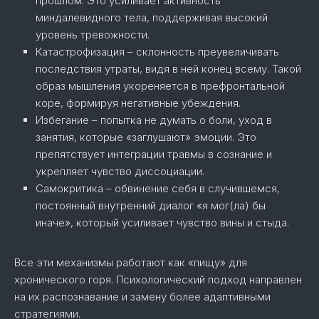
прошлом. Это усиливает активность
миндалевидного тела, поддерживая высокий
уровень тревожности.
Катастрофизация – склонность преувеличивать
последствия утраты, видя в ней конец всему. Такой
образ мышления укореняется в префронтальной
коре, формируя негативные убеждения.
Избегание – попытка не думать о боли, уход в
занятия, которые «заглушают» эмоции. Это
препятствует интеграции травмы в сознание и
укрепляет чувство диссоциации.
Самокритика – обвинение себя в случившемся,
постоянный внутренний диалог «я мог(ла) бы
иначе», который усиливает чувство вины и стыда.
Все эти механизмы работают как «пищу» для
хронического горя. Психологический подход направлен
на их распознавание и замену более адаптивными
стратегиями.