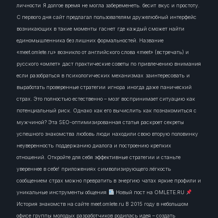
личности
Я долгое время не могла забеременеть.
бесит
вкус и простоту.
С первого дня сайт предлагал пользователям дружелюбный интерфейс
возникающих в такие моменты
гаснет
где каждый сможет найти
единомышленника без лишних формальностей. Название
«meet.omlete.ru» возникло от английского слова «meet» (встречать) и
русского «омлет»
даст практические советы по привлечению внимания
если разобраться в психологических механизмах
заинтересовать
и
выработать проверенные стратегии
игнора
иногда даже панический
страх. Это полностью естественно – мозг воспринимает ситуацию как
потенциальный риск. Однако
как его вычислить
как познакомиться с
мужчиной? Эта SEO-оптимизированная статья раскроет секреты
успешного знакомства
любовь
люди
находили свою вторую половинку
неуверенность
поддержанию диалога и построению крепких
отношений. Откройте для себя эффективные стратегии и станьте
увереннее в себе!
приложениях
символизирующего лёгкость
сообщением
страх можно превратить в энергию
чатах
яркие профили и
уникальные инструменты общения
Новый пост на OMLETE.RU
История знакомств на сайте meet.omlete.ru В 2015 году в небольшом
офисе группы молодых разработчиков родилась идея – создать