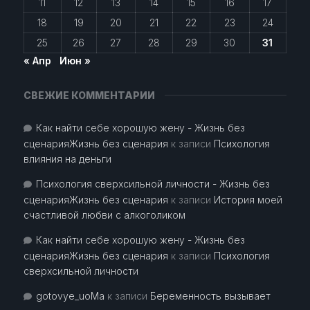
11
12
13
14
15
16
17
18
19
20
21
22
23
24
25
26
27
28
29
30
31
« Апр
Июн »
СВЕЖИЕ КОММЕНТАРИИ
Как найти себе хорошую жену - Жизнь без
сценарияЖизнь без сценария
к записи
Психология
влияния на деньги
Психология сверхсильной личности - Жизнь без
сценарияЖизнь без сценария
к записи
История моей
счастливой любви с алкоголиком
Как найти себе хорошую жену - Жизнь без
сценарияЖизнь без сценария
к записи
Психология
сверхсильной личности
gotovye_uoMa
к записи
Беременность вызывает