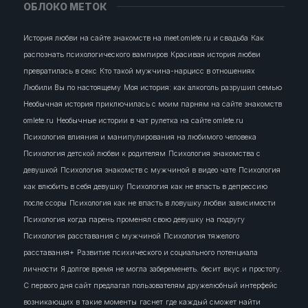
ОБЛОКО МЕТОК
История любви на сайте знакомств на meet.omlete.ru и свадьба
Как
распознать психологического вампиров
Красивая история любви
превратилась в секс
Кто такой мужчина-нарцисс в отношениях
Любили Вы по настоящему
Моя история: как алкоголь разрушил семью
Необычная история приключилась с моим парням на сайте знакомств
omlete.ru
Необычные истории в чат рулетка на сайте omlete.ru
Психология влияния и манипулирования на любимого человека
Психология детской любви к родителям
Психология знакомства с
девушкой
Психология знакомств с мужчиной в видео чате
Психология
как влюбить в себя девушку
Психология как не впасть в депрессию
после ссоры
Психология как не впасть в ловушку любви зависимости
Психология когда парень променял свою девушку на подругу
Психология расставания с мужчиной
Психология тяжелого
расставания+
Развитие психического и социального потенциала
личности
Я долгое время не могла забеременеть.
бесит
вкус и простоту.
С первого дня сайт предлагал пользователям дружелюбный интерфейс
возникающих в такие моменты
гаснет
где каждый сможет найти