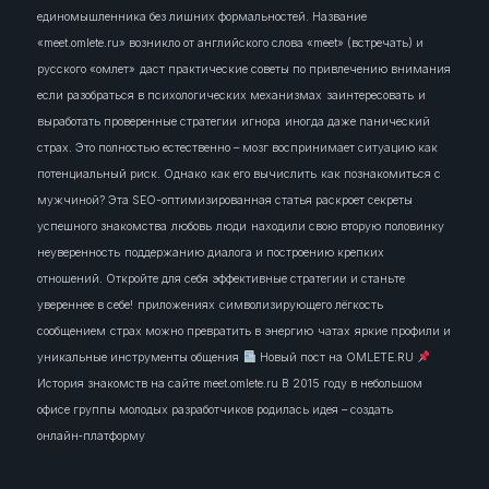
единомышленника без лишних формальностей. Название
«meet.omlete.ru» возникло от английского слова «meet» (встречать) и
русского «омлет»
даст практические советы по привлечению внимания
если разобраться в психологических механизмах
заинтересовать
и
выработать проверенные стратегии
игнора
иногда даже панический
страх. Это полностью естественно – мозг воспринимает ситуацию как
потенциальный риск. Однако
как его вычислить
как познакомиться с
мужчиной? Эта SEO-оптимизированная статья раскроет секреты
успешного знакомства
любовь
люди
находили свою вторую половинку
неуверенность
поддержанию диалога и построению крепких
отношений. Откройте для себя эффективные стратегии и станьте
увереннее в себе!
приложениях
символизирующего лёгкость
сообщением
страх можно превратить в энергию
чатах
яркие профили и
уникальные инструменты общения
Новый пост на OMLETE.RU
История знакомств на сайте meet.omlete.ru В 2015 году в небольшом
офисе группы молодых разработчиков родилась идея – создать
онлайн‑платформу