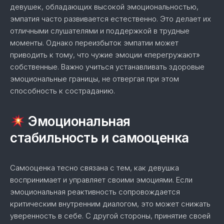
девушек, обладающих высокой эмоциональностью,
эмпатия часто развивается естественно. Это делает их
отличными слушателями и поддержкой в трудные
моменты. Однако переизбыток эмпатии может
приводить к тому, что чужие эмоции «перегружают»
собственные. Важно учиться устанавливать здоровые
эмоциональные границы, не отвергая при этом
способность к состраданию.
Эмоциональная
стабильность и самооценка
Самооценка тесно связана с тем, как девушка
воспринимает и управляет своими эмоциями. Если
эмоциональная реактивность сопровождается
критическим внутренним диалогом, это может снижать
уверенность в себе. С другой стороны, принятие своей