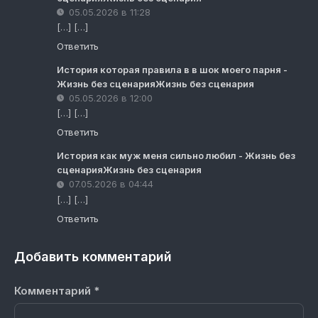
05.05.2026 в 11:28
[…] […]
Ответить
История которая правила в в шок моего парня -
Жизнь без сценарияЖизнь без сценария
05.05.2026 в 12:00
[…] […]
Ответить
История как муж меня сильно любил - Жизнь без
сценарияЖизнь без сценария
07.05.2026 в 04:44
[…] […]
Ответить
Добавить комментарий
Комментарий
*