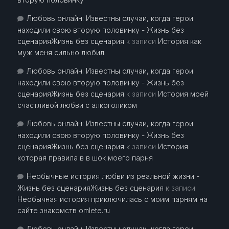
Любовь онлайн: Известны случаи, когда герои
находили свою вторую половинку - Жизнь без
сценарияЖизнь без сценария
к записи
История как
муж меня сильно любил
Любовь онлайн: Известны случаи, когда герои
находили свою вторую половинку - Жизнь без
сценарияЖизнь без сценария
к записи
История моей
счастливой любви с алкоголиком
Любовь онлайн: Известны случаи, когда герои
находили свою вторую половинку - Жизнь без
сценарияЖизнь без сценария
к записи
История
которая правила в в шок моего парня
Необычные история любви из реальной жизни -
Жизнь без сценарияЖизнь без сценария
к записи
Необычная история приключилась с моим парням на
сайте знакомств omlete.ru
Любовь онлайн: Известны случаи, когда герои