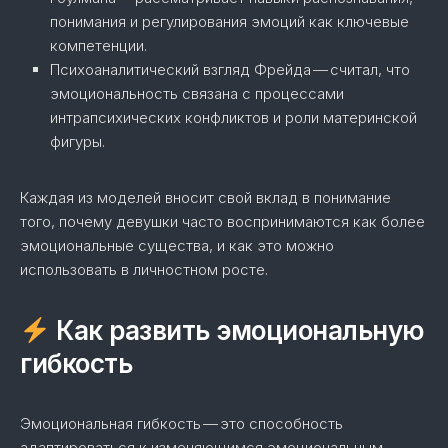
понимания и регулирования эмоций как ключевые
компетенции.
Психоаналитический взгляд Фрейда — считал, что
эмоциональность связана с процессами
интрапсихических конфликтов и роли материнской
фигуры.
Каждая из моделей вносит свой вклад в понимание
того, почему девушки часто воспринимаются как более
эмоциональные существа, и как это можно
использовать в личностном росте.
Как развить эмоциональную
гибкость
Эмоциональная гибкость — это способность
адаптироваться к изменяющимся эмоциональным