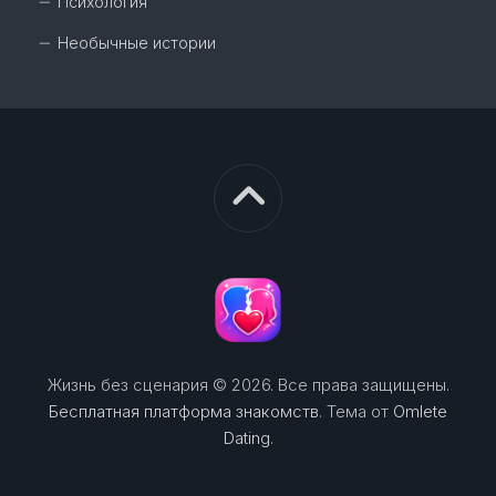
Психология
Необычные истории
Жизнь без сценария © 2026. Все права защищены.
Бесплатная платформа знакомств
. Тема от
Omlete
Dating
.