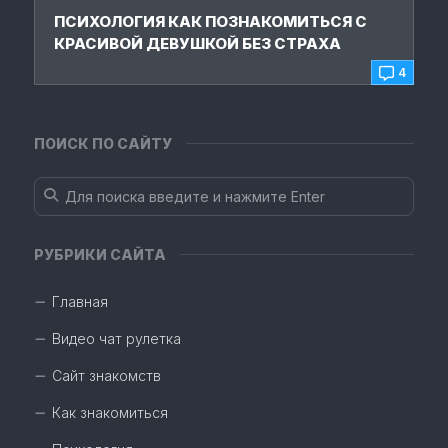
ПСИХОЛОГИЯ КАК ПОЗНАКОМИТЬСЯ С
КРАСИВОЙ ДЕВУШКОЙ БЕЗ СТРАХА
4
ПОИСК ПО САЙТУ
РУБРИКИ САЙТА
Главная
Видео чат рулетка
Сайт знакомств
Как знакомиться