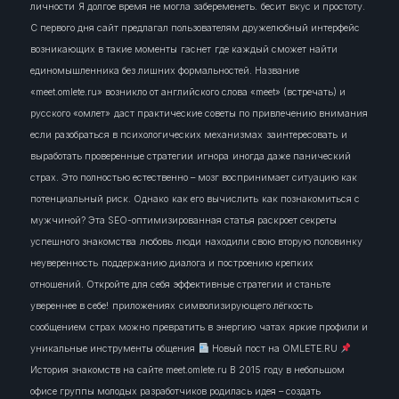
личности
Я долгое время не могла забеременеть.
бесит
вкус и простоту.
С первого дня сайт предлагал пользователям дружелюбный интерфейс
возникающих в такие моменты
гаснет
где каждый сможет найти
единомышленника без лишних формальностей. Название
«meet.omlete.ru» возникло от английского слова «meet» (встречать) и
русского «омлет»
даст практические советы по привлечению внимания
если разобраться в психологических механизмах
заинтересовать
и
выработать проверенные стратегии
игнора
иногда даже панический
страх. Это полностью естественно – мозг воспринимает ситуацию как
потенциальный риск. Однако
как его вычислить
как познакомиться с
мужчиной? Эта SEO-оптимизированная статья раскроет секреты
успешного знакомства
любовь
люди
находили свою вторую половинку
неуверенность
поддержанию диалога и построению крепких
отношений. Откройте для себя эффективные стратегии и станьте
увереннее в себе!
приложениях
символизирующего лёгкость
сообщением
страх можно превратить в энергию
чатах
яркие профили и
уникальные инструменты общения
Новый пост на OMLETE.RU
История знакомств на сайте meet.omlete.ru В 2015 году в небольшом
офисе группы молодых разработчиков родилась идея – создать