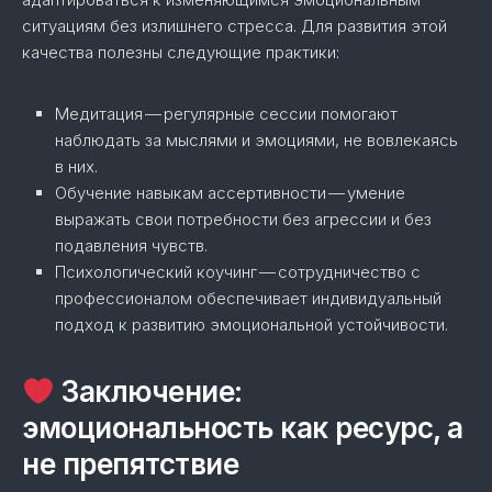
ситуациям без излишнего стресса. Для развития этой
качества полезны следующие практики:
Медитация — регулярные сессии помогают
наблюдать за мыслями и эмоциями, не вовлекаясь
в них.
Обучение навыкам ассертивности — умение
выражать свои потребности без агрессии и без
подавления чувств.
Психологический коучинг — сотрудничество с
профессионалом обеспечивает индивидуальный
подход к развитию эмоциональной устойчивости.
Заключение:
эмоциональность как ресурс, а
не препятствие