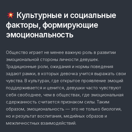
Культурные и социальные
факторы, формирующие
эмоциональность
Общество играет не менее важную роль в развитии
эмоциональной стороны личности девушек.
Традиционные роли, ожидания и нормы поведения
задают рамки, в которых девочка учится выражать свои
чувства. В культурах, где открытое проявление эмоций
поддерживается и ценится, девушки часто чувствуют
себя свободнее, чем в обществах, где эмоциональная
сдержанность считается признаком силы. Таким
образом, эмоциональность — это не только биология,
но и результат воспитания, медийных образов и
межличностных взаимодействий.