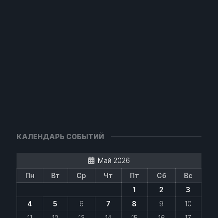
КАЛЕНДАРЬ СОБЫТИЙ
Май 2026
Пн
Вт
Ср
Чт
Пт
Сб
Вс
1
2
3
4
5
6
7
8
9
10
11
12
13
14
15
16
17