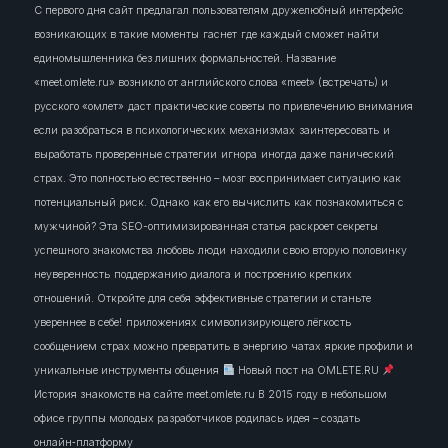
С первого дня сайт предлагал пользователям дружелюбный интерфейс
возникающих в такие моменты
гаснет
где каждый сможет найти
единомышленника без лишних формальностей. Название
«meet.omlete.ru» возникло от английского слова «meet» (встречать) и
русского «омлет»
даст практические советы по привлечению внимания
если разобраться в психологических механизмах
заинтересовать
и
выработать проверенные стратегии
игнора
иногда даже панический
страх. Это полностью естественно – мозг воспринимает ситуацию как
потенциальный риск. Однако
как его вычислить
как познакомиться с
мужчиной? Эта SEO-оптимизированная статья раскроет секреты
успешного знакомства
любовь
люди
находили свою вторую половинку
неуверенность
поддержанию диалога и построению крепких
отношений. Откройте для себя эффективные стратегии и станьте
увереннее в себе!
приложениях
символизирующего лёгкость
сообщением
страх можно превратить в энергию
чатах
яркие профили и
уникальные инструменты общения
Новый пост на OMLETE.RU
История знакомств на сайте meet.omlete.ru В 2015 году в небольшом
офисе группы молодых разработчиков родилась идея – создать
онлайн‑платформу