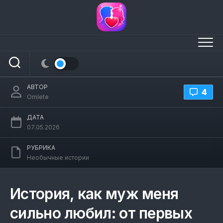
Перейти
к
содержанию
История как муж меня сильно любил
АВТОР
4
Omlete
ДАТА
07.05.2026
РУБРИКА
Необычные истории
История, как муж меня
сильно любил: от первых