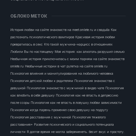
ОБЛОКО МЕТОК
История любви на сайте знакомств на meet.omlete.ru и свадьба
Как
распознать психологического вампиров
Красивая история любви
превратилась в секс
Кто такой мужчина-нарцисс в отношениях
Любили Вы по настоящему
Моя история: как алкоголь разрушил семью
Необычная история приключилась с моим парням на сайте знакомств
omlete.ru
Необычные истории в чат рулетка на сайте omlete.ru
Психология влияния и манипулирования на любимого человека
Психология детской любви к родителям
Психология знакомства с
девушкой
Психология знакомств с мужчиной в видео чате
Психология
как влюбить в себя девушку
Психология как не впасть в депрессию
после ссоры
Психология как не впасть в ловушку любви зависимости
Психология когда парень променял свою девушку на подругу
Психология расставания с мужчиной
Психология тяжелого
расставания+
Развитие психического и социального потенциала
личности
Я долгое время не могла забеременеть.
бесит
вкус и простоту.