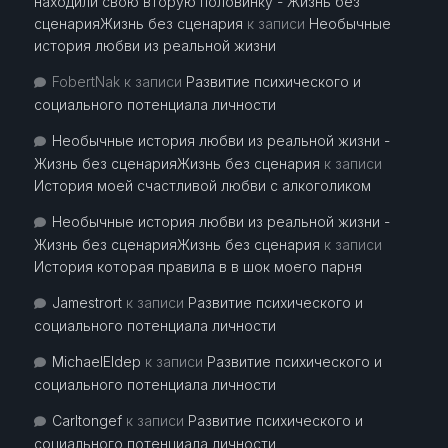
находили свою вторую половинку - Жизнь без
сценарияЖизнь без сценария
к записи
Необычные
история любви из реальной жизни
FobertNak
к записи
Развитие психического и
социального потенциала личности
Необычные история любви из реальной жизни -
Жизнь без сценарияЖизнь без сценария
к записи
История моей счастливой любви с алкоголиком
Необычные история любви из реальной жизни -
Жизнь без сценарияЖизнь без сценария
к записи
История которая правила в в шок моего парня
Jamestrort
к записи
Развитие психического и
социального потенциала личности
MichaelEldep
к записи
Развитие психического и
социального потенциала личности
Carltongef
к записи
Развитие психического и
социального потенциала личности